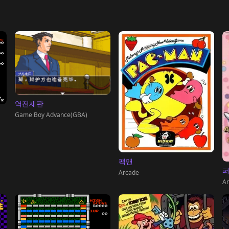
역전재판
Game Boy Advance(GBA)
팩맨
Arcade
Ar