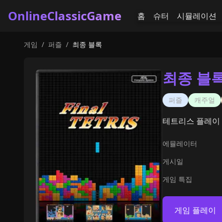
OnlineClassicGame
홈
슈터
시뮬레이션
게임
/
퍼즐
/
최종 블록
최종 블
퍼즐
캐주얼
테트리스 플레이 
에뮬레이터
게시일
게임 특집
게임 플레이