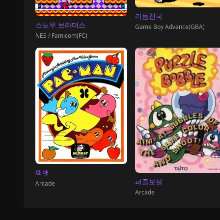
리듬천국
스노우 브라더스
Game Boy Advance(GBA)
NES / Famicom(FC)
팩맨
퍼즐보블
Arcade
Arcade