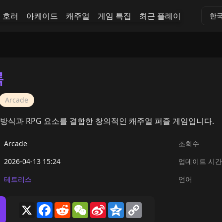
호러
아케이드
캐주얼
게임 특집
최근 플레이
한
록
Arcade
방식과 RPG 요소를 결합한 창의적인 캐주얼 퍼즐 게임입니다.
Arcade
조회수
2026-04-13 15:24
업데이트 시간
테트리스
언어
X
Facebook
Reddit
WeChat
Sina
Qzone
Copy
Weibo
Link