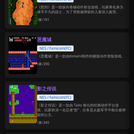
《怒III》是一款纵向卷轴动作射击游戏，玩家将化身为
身手不凡的战士，为了营救被绑架的儿童深入敌营。
181
恶魔城
NES / Famicom(FC)
《恶魔城》是一款由Konami制作的横版动作冒险游戏。
390
影之传说
NES / Famicom(FC)
《影之传说》是一款由 Taito 推出的经典动作平台游
戏，玩家扮演一名忍者“影”，任务是从敌军手中救出被绑
架的公主。
345