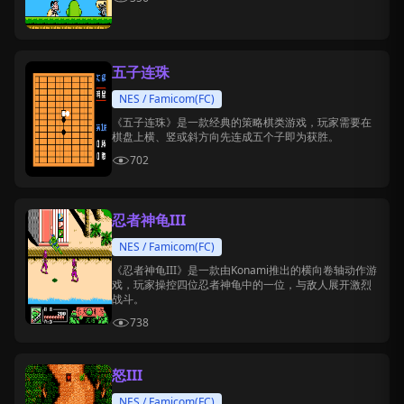
五子连珠
NES / Famicom(FC)
《五子连珠》是一款经典的策略棋类游戏，玩家需要在
棋盘上横、竖或斜方向先连成五个子即为获胜。
702
忍者神龟III
NES / Famicom(FC)
《忍者神龟III》是一款由Konami推出的横向卷轴动作游
戏，玩家操控四位忍者神龟中的一位，与敌人展开激烈
战斗。
738
怒III
NES / Famicom(FC)