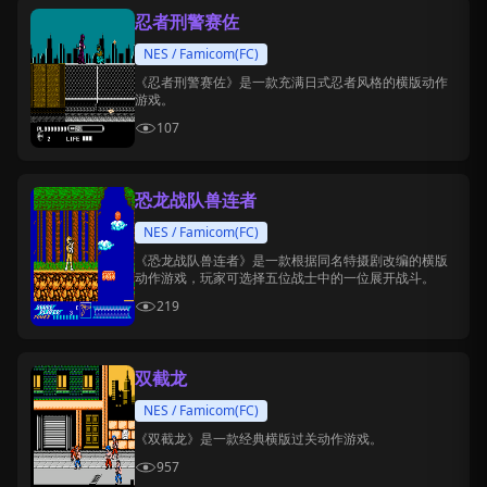
忍者刑警赛佐
NES / Famicom(FC)
《忍者刑警赛佐》是一款充满日式忍者风格的横版动作
游戏。
107
恐龙战队兽连者
NES / Famicom(FC)
《恐龙战队兽连者》是一款根据同名特摄剧改编的横版
动作游戏，玩家可选择五位战士中的一位展开战斗。
219
双截龙
NES / Famicom(FC)
《双截龙》是一款经典横版过关动作游戏。
957