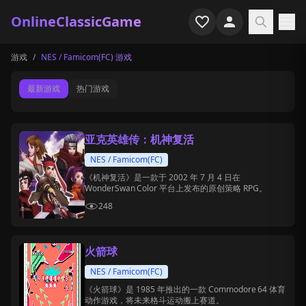
OnlineClassicGame
游戏
/
NES / Famicom(FC) 游戏
首页
最新游戏
热门游戏
射击
模拟
亚克英雄传：机神复活
恐怖
NES / Famicom(FC)
《机神复活》是一款于 2002 年 7 月 4 日在
WonderSwan Color 平台上发布的原创策略 RPG。
街机
248
休闲
火箭球
游戏专题
NES / Famicom(FC)
最近玩过
《火箭球》是 1985 年推出的一款 Commodore 64 体育
动作游戏，将未来格斗运动搬上赛道。