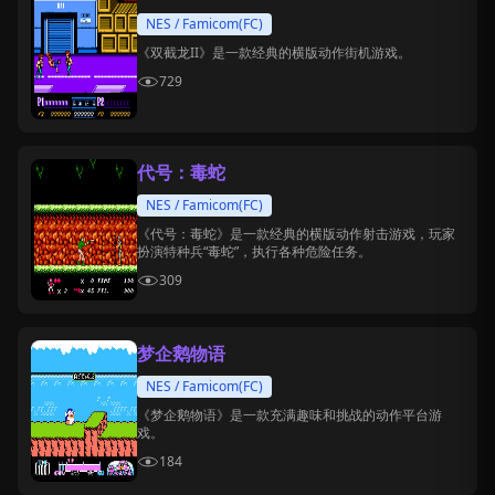
NES / Famicom(FC)
《双截龙II》是一款经典的横版动作街机游戏。
729
代号：毒蛇
NES / Famicom(FC)
《代号：毒蛇》是一款经典的横版动作射击游戏，玩家
扮演特种兵“毒蛇”，执行各种危险任务。
309
梦企鹅物语
NES / Famicom(FC)
《梦企鹅物语》是一款充满趣味和挑战的动作平台游
戏。
184