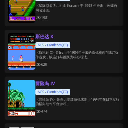
《星际忍者 Zen》由 Konami 于 1993 年推出，改编自
同名漫画。
198
斯巴达 X
NES / Famicom(FC)
《斯巴达 X》是Irem于1984年推出的街机横向“清版”动
作游戏，以连打与跳跃为核心玩法。
629
冒险岛 IV
NES / Famicom(FC)
《冒险岛 IV》是任天堂红白机末期于1994年在日本发行
的横向动作平台游戏。
474