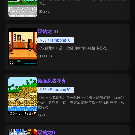
游戏。
272
双截龙 III
NES / Famicom(FC)
《双截龙III》是一款经典横向街机格斗游戏。
1103
假面忍者花丸
NES / Famicom(FC)
《假面忍者花丸》是一款FC平台横版动作游戏，玩家将
扮演一名忍者学徒，在充满陷阱与敌人的乐园中展开营
救行动。
139
双截龙II