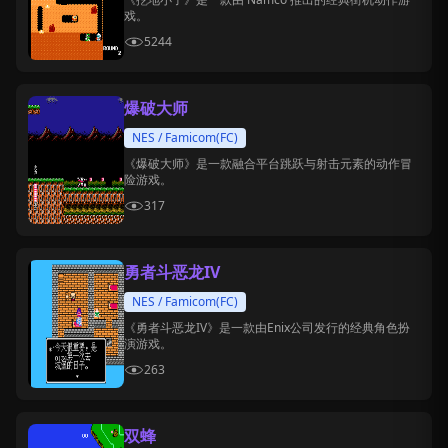
戏。
5244
爆破大师
NES / Famicom(FC)
《爆破大师》是一款融合平台跳跃与射击元素的动作冒
险游戏。
317
勇者斗恶龙IV
NES / Famicom(FC)
《勇者斗恶龙IV》是一款由Enix公司发行的经典角色扮
演游戏。
263
双蜂