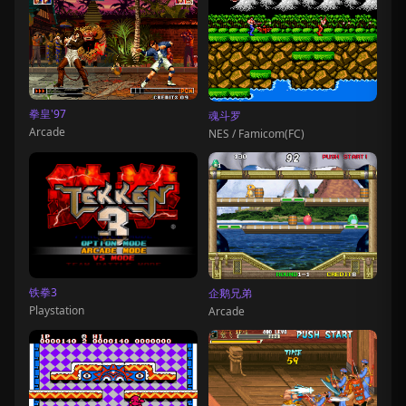
拳皇'97
魂斗罗
Arcade
NES / Famicom(FC)
铁拳3
企鹅兄弟
Playstation
Arcade