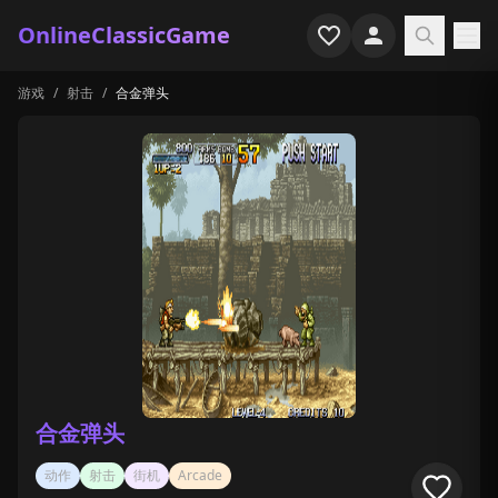
OnlineClassicGame
游戏
/
射击
/
合金弹头
首页
射击
模拟
恐怖
街机
休闲
游戏专题
合金弹头
最近玩过
动作
射击
街机
Arcade