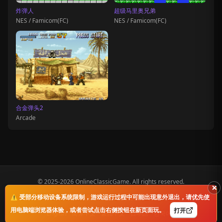
炸弹人
超级马里奥兄弟
NES / Famicom(FC)
NES / Famicom(FC)
合金弹头2
Arcade
© 2025-2026 OnlineClassicGame. All rights reserved.
×
⚠️ 受部分移动设备系统限制，游戏运行过程中可能出现意外退出，请优先使
隐私政策
|
免责声明
|
版权声明
用电脑端浏览器体验，或者尝试点击右侧按钮在新页面玩。
打开
English
简体中文
繁體中文
日本語
한국어