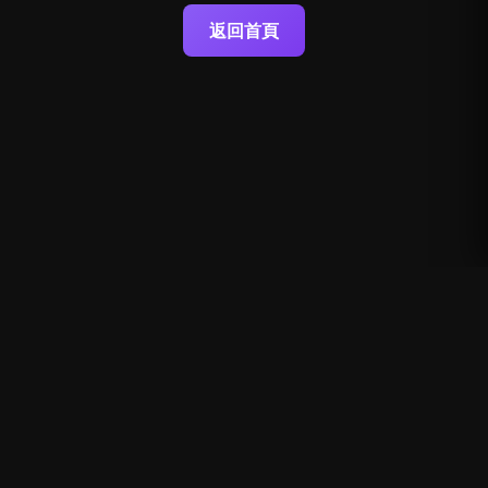
返回首頁
© 2025-2026 OnlineClassicGame. All rights reserved.
隱私政策
|
免責聲明
|
版權聲明
English
簡體中文
繁體中文
日本語
한국어