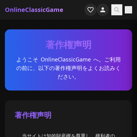
OnlineClassicGame
ホーム
著作権声明
シューター
シミュレーション
ようこそ
OnlineClassicGame
へ。ご利用
の前に、以下の著作権声明をよくお読みく
ホラー
ださい。
アーケード
カジュアル
著作権声明
ゲーム特集
最近プレイ
当サイトは知的財産権を尊重し、権利者の