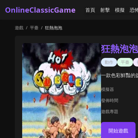
OnlineClassicGame
首頁
射擊
模擬
恐
遊戲
/
平臺
/
狂熱泡泡
狂熱泡泡
動作
平臺
一款色彩鮮豔的
模擬器
發佈時間
遊戲專題
開始遊戲