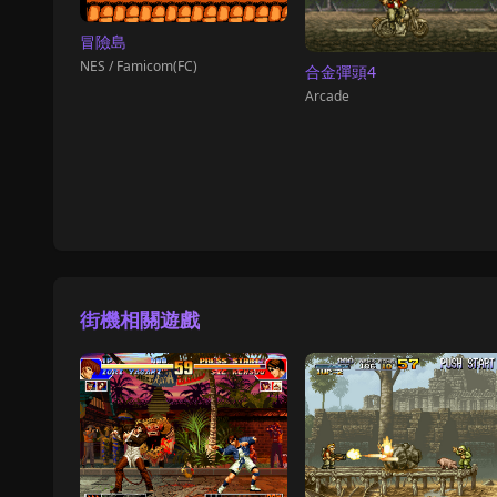
冒險島
NES / Famicom(FC)
合金彈頭4
Arcade
街機相關遊戲