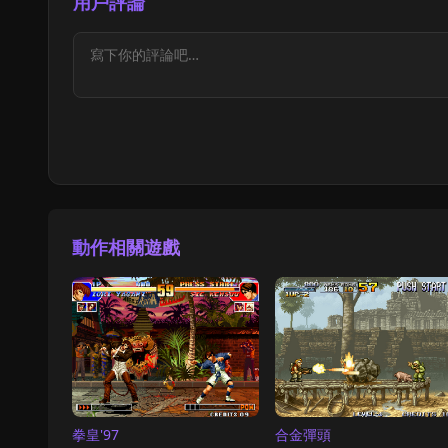
用戶評論
動作相關遊戲
拳皇'97
合金彈頭