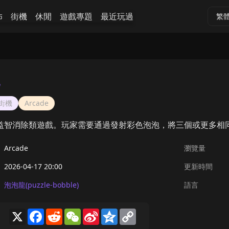
怖
街機
休閒
遊戲專題
最近玩過
繁
街機
Arcade
益智消除類遊戲。玩家需要通過發射彩色泡泡，將三個或更多相
Arcade
瀏覽量
2026-04-17 20:00
更新時間
泡泡龍(puzzle-bobble)
語言
X
Facebook
Reddit
WeChat
Sina
Qzone
Copy
Weibo
Link