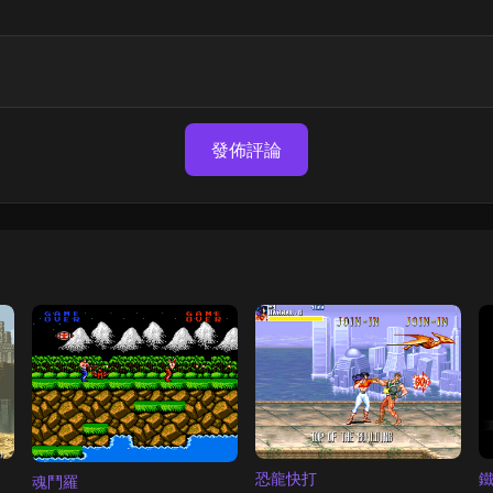
發佈評論
鐵
恐龍快打
魂鬥羅