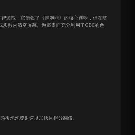
消除類益智遊戲，它借鑑了《泡泡龍》的核心邏輯，但在關
或步數內清空屏幕。遊戲畫面充分利用了GBC的色
狀態後泡泡發射速度加快且得分翻倍。