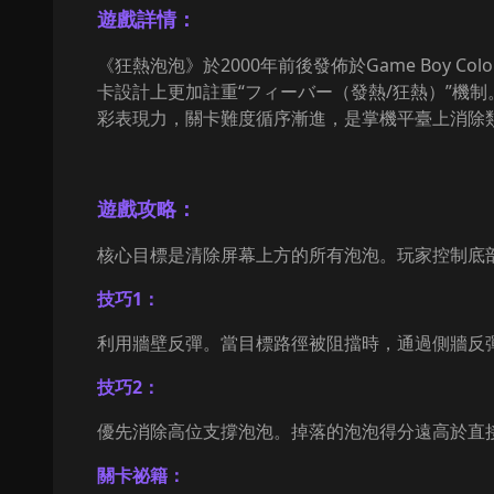
遊戲詳情：
《狂熱泡泡》於2000年前後發佈於Game Boy 
卡設計上更加註重“フィーバー（發熱/狂熱）”機
彩表現力，關卡難度循序漸進，是掌機平臺上消除
遊戲攻略：
核心目標是清除屏幕上方的所有泡泡。玩家控制底
技巧1：
利用牆壁反彈。當目標路徑被阻擋時，通過側牆反
技巧2：
優先消除高位支撐泡泡。掉落的泡泡得分遠高於直
關卡祕籍：