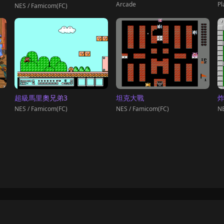
Pl
Arcade
NES / Famicom(FC)
超級馬里奧兄弟3
坦克大戰
NES / Famicom(FC)
NES / Famicom(FC)
NE