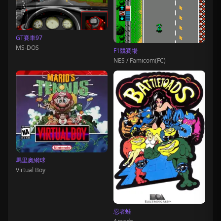
GT賽車97
MS-DOS
F1競賽場
NES / Famicom(FC)
馬里奧網球
Virtual Boy
忍者蛙