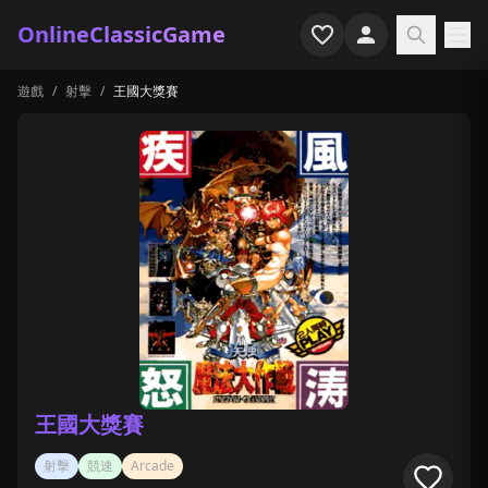
OnlineClassicGame
遊戲
/
射擊
/
王國大獎賽
首頁
射擊
模擬
恐怖
街機
休閒
遊戲專題
王國大獎賽
最近玩過
射擊
競速
Arcade