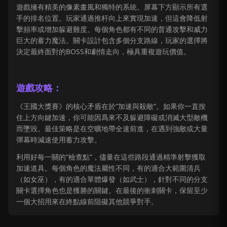
遊戲擁有精美的像素畫風和獨特的系統。屏幕下方顯示所有選
手的排名位置。玩家通過推杆向上來實現加速，但這會降低射
擊頻率或增加躲避難度。每個角色都有不同的普通攻擊和威力
巨大的蓄力魔法。關卡設計包含多個分支路線，玩家的選擇將
決定最終面對的BOSS和劇情走向，極具重複遊玩價值。
遊戲攻略：
《王國大獎賽》的核心矛盾在於“加速與殺敵”。如果你一直按
住上方向鍵加速，你可能因爲來不及躲避障礙或消滅大型敵機
而墜毀。最佳策略是在空曠地帶全速前進，在遇到強敵或大量
彈幕時減速使用蓄力攻擊。
利用好每一關的“檢查點”，儘量在這些路段通過精準射擊獲取
加速道具。每個角色的魔法屬性不同，有的適合大範圍清兵
（如女巫），有的適合單體爆發（如武士），針對不同的分支
關卡選擇角色也是獲勝的關鍵。在最後的衝刺關卡，保留至少
一個大招用來在終點線前阻礙其他競爭對手。