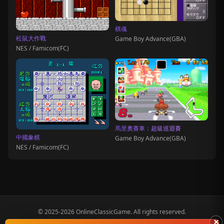
棋魂
松鼠大作戰
Game Boy Advance(GBA)
NES / Famicom(FC)
馬里奧賽車：超級巡迴賽
中國象棋
Game Boy Advance(GBA)
NES / Famicom(FC)
© 2025-2026 OnlineClassicGame. All rights reserved.
×