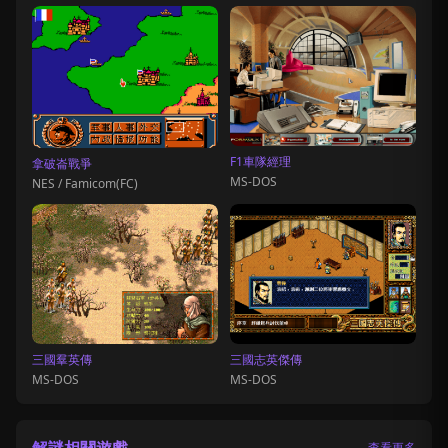
F1車隊經理
拿破崙戰爭
MS-DOS
NES / Famicom(FC)
三國羣英傳
三國志英傑傳
MS-DOS
MS-DOS
解謎相關遊戲
查看更多