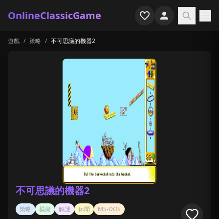
OnlineClassicGame
遊戲
/
策略
/
不可思議的機器2
首頁
射擊
模擬
恐怖
街機
休閒
遊戲專題
不可思議的機器2
最近玩過
策略
模擬
解謎
休閒
MS-DOS