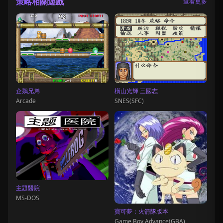
策略相關遊戲
查看更多
企鵝兄弟
橫山光輝 三國志
Arcade
SNES(SFC)
主題醫院
MS-DOS
寶可夢：火箭隊版本
Game Boy Advance(GBA)