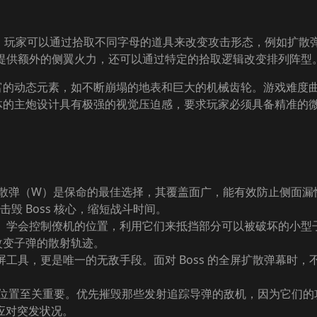
计。玩家可以通过拾取不同字母的道具来改变攻击形态，例如扩散
仅能提供额外的侧翼火力，还可以通过特定的拾取逻辑改变排列阵型
丰富的动态元素，如不断崩塌的地表和巨大的机械齿轮。游戏难度曲
机械体的主炮设计具有极强的视觉压迫感，要求玩家必须具备精准的
散弹（W）是保命的最佳选择，其覆盖面广，能有效防止侧面漏怪。
毁 Boss 核心，缩短战斗时间。
心战力。学会控制僚机的位置，利用它们来抵挡部分可以被破坏的小
改变子弹的散射轨迹。
屏工具，更是唯一的无敌手段。面对 Boss 的全屏扩散弹幕时
。
塔位置至关重要。优先摧毁那些发射追踪导弹的敌机，因为它们的
应对突发状况。