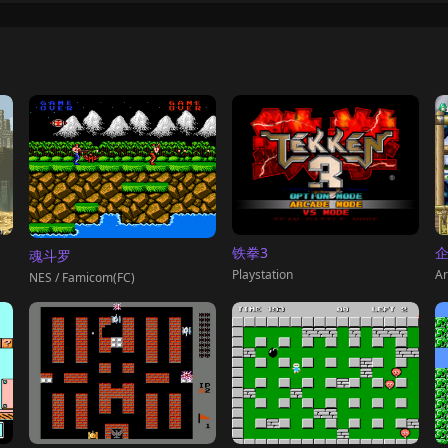
铁拳3
魂斗罗
Playstation
Ar
NES / Famicom(FC)