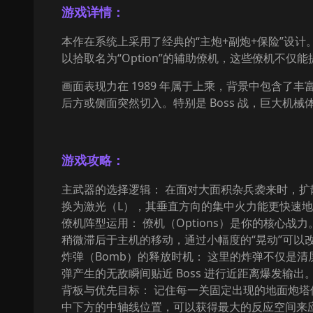
游戏详情：
本作在系统上采用了经典的“主炮+副炮+保险”设
以拾取名为“Option”的辅助僚机，这些僚机不
画面表现力在 1989 年属于上乘，背景中包含了
后方或侧面突然切入。特别是 Boss 战，巨大
游戏攻略：
主武器的选择逻辑： 在面对大面积杂兵袭来时，扩
换为激光（L），其垂直方向的集中火力能更快速地击
僚机阵型运用： 僚机（Options）是你的核
稍微滞后于主机的移动，通过小幅度的“晃动”可以
炸弹（Bomb）的释放时机： 这里的炸弹不仅是清
弹产生的无敌瞬间贴近 Boss 进行近距离爆发输出
背板与优先目标： 记住每一关固定出现的地面炮
中下方的中轴线位置，可以获得最大的反应空间来