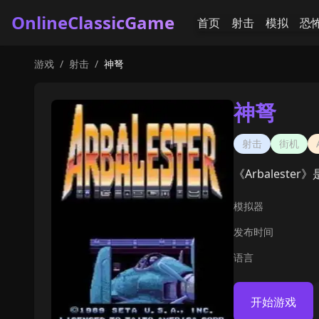
OnlineClassicGame
首页
射击
模拟
恐
游戏
/
射击
/
神弩
神弩
射击
街机
《Arbaleste
模拟器
发布时间
语言
开始游戏