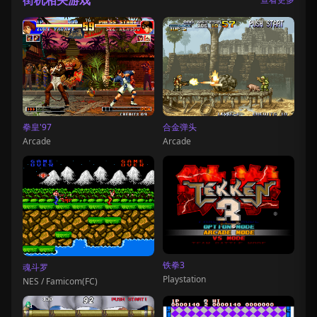
街机相关游戏
拳皇'97
合金弹头
Arcade
Arcade
铁拳3
魂斗罗
Playstation
NES / Famicom(FC)