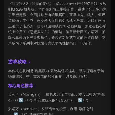
《恶魔猎人2：恶魔的复仇》由Capcom公司于1997年9月投放
到CPS2街机基板。本作在剧情上承接前作，讲述了冥王多玛为
了重塑魔界，企图抹杀所有暗黑居民，而吸血鬼、狼人、僵尸
等魔物为了生存，再次卷入血腥宿命激战的故事。游戏在画面
上继承了该系列一贯夸张且细腻的2D动画风格，虽然在核心系
统上沿用了《恶魔救世主》的框架，但重新带回了多诺万、派
隆和菲莉西亚等经典角色，并通过对招式判定的细致调整，使
其成为该系列中对抗性与竞技平衡性极高的一代名作。
游戏攻略：
本作核心机制是“暗黑原力”系统与链式连击。玩法深度在于熟
练掌握轻、中、重攻击的线性衔接，以及倒地追加。
核心角色推荐：
莫莉卡（Morrigan），擅长波升流与空战，核心出招为“灵魂
拳”（↓↘→+P）和高空压制的“暗影刀”（→↓↘+P）；
多诺万（Donovan）长距离牵制极强，利用“导师之剑”
（↓↙←+P）能有效封锁地面。