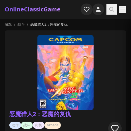
OnlineClassicGame
游戏
/
战斗
/
恶魔猎人2：恶魔的复仇
首页
射击
模拟
恐怖
街机
休闲
游戏专题
恶魔猎人2：恶魔的复仇
最近玩过
动作
战斗
街机
Arcade