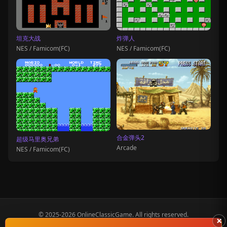
坦克大战
炸弹人
NES / Famicom(FC)
NES / Famicom(FC)
合金弹头2
超级马里奥兄弟
Arcade
NES / Famicom(FC)
© 2025-2026 OnlineClassicGame. All rights reserved.
×