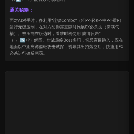
通关秘籍：
面对AI对手时，多利用“连锁Combo”（轻P->轻K->中P->重P）
进行无缝压制，在对方防御露空隙时施展EX必杀技（需满气
槽）。被压制在版边时，看准时机使用“防御反击”
（→↓↘+P）解围。对战最终Boss多玛，切忌盲目跳入，应在
地面以中距离蹲姿轻攻击试探，诱导其出招落空后，快速用EX
必杀进行确反惩罚。