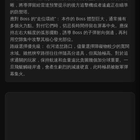
晰，將導彈留給雷達預警提示的後方追擊機或者遠處正在瞄準
的防禦塔。
應對 Boss 的“走位環繞”： 本作的 Boss 體型巨大，通常擁有
多個火力點。對付它們時，切忌長時間停留在屏幕中央。應保
持左右大幅度的弧形擺動，誘導 Boss 的子彈射向側邊，再利
用空隙集中攻擊其核心發光部位。
路線選擇優先級： 在河道岔路口，儘量選擇障礙物較少的寬闊
水域。雖然狹窄路徑往往伴隨高分道具，但風險極高。對於追
求通關的玩家，保持航速和血量遠比貪圖幾個加分球重要。一
旦飛艇觸碰岸邊，會產生劇烈的減速硬直，此時極易被敵軍彈
幕集火。