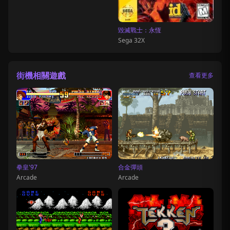
毀滅戰士：永恆
Sega 32X
街機相關遊戲
查看更多
拳皇'97
合金彈頭
Arcade
Arcade