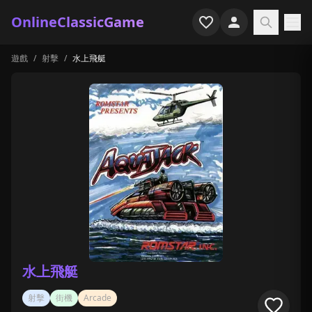
OnlineClassicGame
遊戲
/
射擊
/
水上飛艇
首頁
射擊
模擬
恐怖
街機
休閒
遊戲專題
水上飛艇
最近玩過
射擊
街機
Arcade