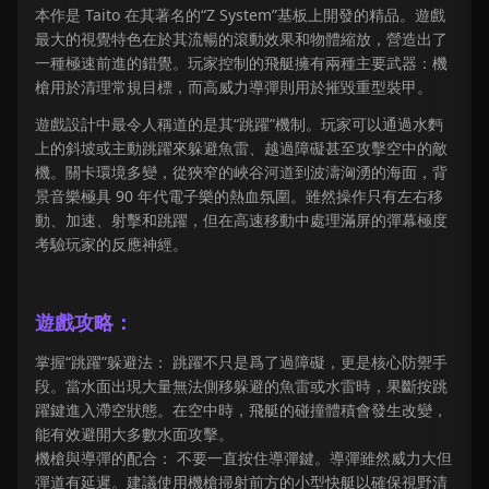
本作是 Taito 在其著名的“Z System”基板上開發的精品。遊戲
最大的視覺特色在於其流暢的滾動效果和物體縮放，營造出了
一種極速前進的錯覺。玩家控制的飛艇擁有兩種主要武器：機
槍用於清理常規目標，而高威力導彈則用於摧毀重型裝甲。
遊戲設計中最令人稱道的是其“跳躍”機制。玩家可以通過水麪
上的斜坡或主動跳躍來躲避魚雷、越過障礙甚至攻擊空中的敵
機。關卡環境多變，從狹窄的峽谷河道到波濤洶湧的海面，背
景音樂極具 90 年代電子樂的熱血氛圍。雖然操作只有左右移
動、加速、射擊和跳躍，但在高速移動中處理滿屏的彈幕極度
考驗玩家的反應神經。
遊戲攻略：
掌握“跳躍”躲避法： 跳躍不只是爲了過障礙，更是核心防禦手
段。當水面出現大量無法側移躲避的魚雷或水雷時，果斷按跳
躍鍵進入滯空狀態。在空中時，飛艇的碰撞體積會發生改變，
能有效避開大多數水面攻擊。
機槍與導彈的配合： 不要一直按住導彈鍵。導彈雖然威力大但
彈道有延遲。建議使用機槍掃射前方的小型快艇以確保視野清