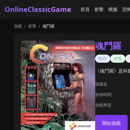
OnlineClassicGame
首頁
射擊
模擬
恐
遊戲
/
射擊
/
魂鬥羅
魂鬥羅
動作
射擊
《魂鬥羅》是科
模擬器
發佈時間
遊戲專題
開始遊戲