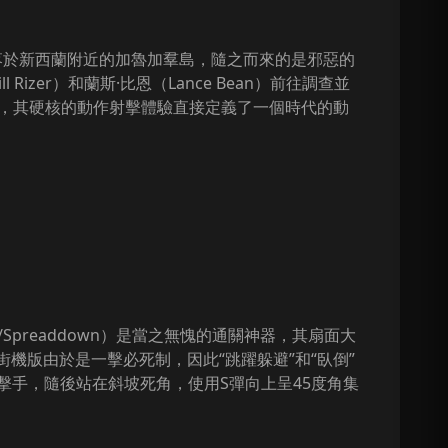
石墜落於新西蘭附近的加魯加羣島，隨之而來的是邪惡的
zer）和蘭斯·比恩（Lance Bean）前往調查並
計，其硬核的動作射擊體驗直接定義了一個時代的動
preaddown）是當之無愧的通關神器，其扇面大
機版由於是一擊必死制，因此“跳躍躲避”和“臥倒”
擊手，隨後站在斜坡死角，使用S彈向上呈45度角集