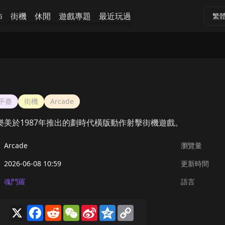
怖
街機
休閒
遊戲專題
最近玩過
繁
平臺
街機
Arcade
樂美於1987年推出的劃時代橫版動作射擊街機遊戲。
Arcade
瀏覽量
2026-06-08 10:59
更新時間
魂鬥羅
語言
X
Facebook
Reddit
WeChat
Sina
Qzone
Copy
Weibo
Link