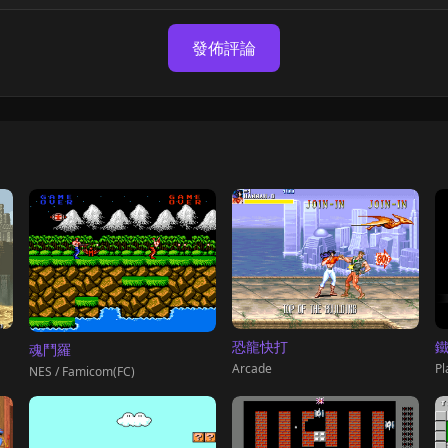
發佈評論
鐵
恐龍快打
魂鬥羅
Pl
Arcade
NES / Famicom(FC)