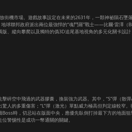
正式投放街機市場。遊戲故事設定在未來的2631年，一顆神祕隕
邦政府派出兩位最強悍的“魂鬥羅”戰士——比爾·雷澤（Bill Ri
橫版、縱向攀爬以及獨特的僞3D追尾基地視角的多元化關卡設
碎空中飛過的武器膠囊，換裝強力武器。其中，“S”彈（散彈/S
驚人的多重傷害；“L”彈（激光）單點威力極高但判定線較窄。街
Boss時，切忌站在版面中央，應優先臥倒打掉最下方的地面狙
走位警惕性是成功一幣通關的關鍵。