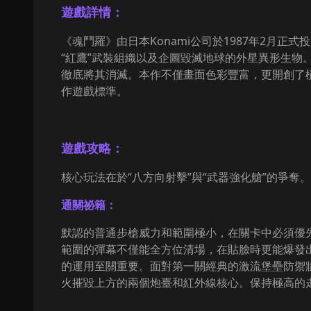
遊戲詳情：
《魂鬥羅》由日本Konami公司於1987年2月
“紅鷹”武裝組織以及企圖毀滅地球的外星異形生物。地球聯
徹底將其消滅。本作不僅畫面色彩豐富，更開創了
作遊戲標準。
遊戲攻略：
核心玩法在於“八方向射擊”與“武器強化艙”的爭奪。
通關祕籍：
默認的普通步槍威力和範圍極小，在關卡中必須優先擊
範圍的彈幕不僅能全方位清場，在貼臉時更能爆發出
的運用至關重要。面對第一關經典的激流堡壘防禦牆
火摧毀上方的兩個炮臺和紅外線核心。保持極高的