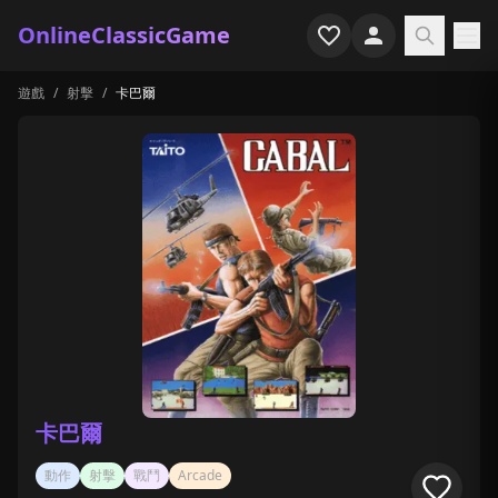
OnlineClassicGame
遊戲
/
射擊
/
卡巴爾
首頁
射擊
模擬
恐怖
街機
休閒
遊戲專題
卡巴爾
最近玩過
動作
射擊
戰鬥
Arcade