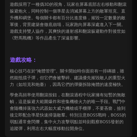
遊戲採用了一種僞3D的視角，玩家在屏幕底部左右移動和翻滾
躲避炮火，同時控制一個準星去消滅屏幕上方的敵軍坦克、直
升機和碉堡。每個關卡都有百分比進度條，摧毀一定數量的敵
軍後，背景建築會徹底崩塌，玩家跑向屏幕深處進入下一關。
遊戲支持雙人協作，其爽快的連射感和翻滾躲避動作對後世如
《野馬戰機》等作品產生了深遠影響。
遊戲攻略：
核心技巧在於“掩體管理”。關卡開始時你面前有一排磚牆，雖
然能抵擋子彈，但它們會被擊碎。建議優先摧毀敵人的重型火
力（如坦克和炮臺），因爲它們的彈藥拆除掩體的速度極快。
學會高頻率使用翻滾按鈕，在翻滾過程中玩家擁有短暫的無敵
幀，這是躲避大範圍爆炸和密集機槍火力的唯一手段。戰鬥中
會隨機掉落強力武器如大威力機槍或手榴彈，不要吝嗇，撿到
後立即配合準星快速掃蕩敵羣。特別注意BOSS戰時，BOSS的
弱點通常會閃爍，集中火力攻擊弱點並時刻觀察BOSS發射的
追蹤彈，利用左右大幅度移動拉開身位。