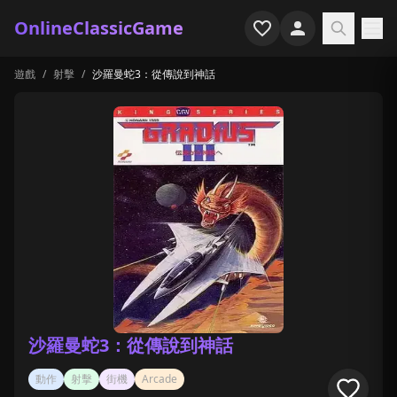
OnlineClassicGame
遊戲
/
射擊
/
沙羅曼蛇3：從傳說到神話
首頁
射擊
模擬
恐怖
街機
休閒
遊戲專題
沙羅曼蛇3：從傳說到神話
最近玩過
動作
射擊
街機
Arcade