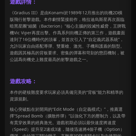
遊戲詳情：
《Gradius III》是由Konami於1989年12月推出的街機2D橫
版飛行射擊遊戲。本作劇情緊接前作，格拉迪烏斯星再次面臨
暗黑星團“細菌（Bacterion）”核心主腦的毀滅性威脅，王牌戰
機Vic Viper再度出擊。作爲系列街機正傳的第三作，遊戲畫面
達到了16位機時代的頂峯，並首次引入了“自定義武器系統”，
允許玩家自由搭配導彈、雙重槍、激光、子機和護盾的類型。
遊戲因其極高的背板要求、密集的彈幕和苛刻的懲罰機制，被
公認爲街機史上難度最高的射擊遊戲之一。
遊戲攻略：
本作的硬核難度要求玩家必須具備完美的“背板”能力和精準的
資源規劃。
核心突破點在於開局的“Edit Mode（自定義模式）”，推薦選
擇“Spread Bomb（擴散炸彈）”以強化下方的壓制力，以及帶
有貫穿效果的經典激光。遊戲初期必須以最快速度將速度
（Speed）提升至2速或3速，隨後迅速將4個子機（Option）
攢滿。由於第三關沙獅子、高難度3D隧道關卡以及中後期的