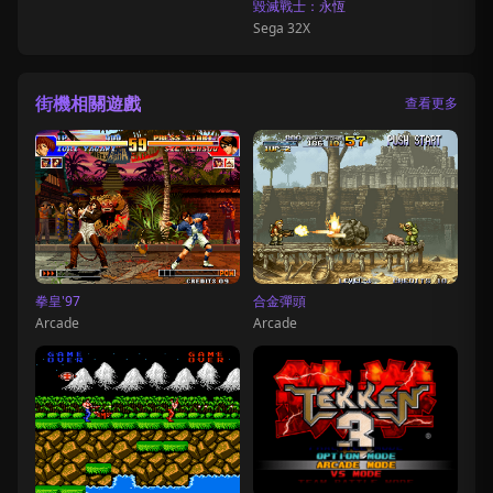
毀滅戰士：永恆
Sega 32X
街機相關遊戲
查看更多
拳皇'97
合金彈頭
Arcade
Arcade