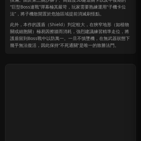
“巨型Boss連戰”彈幕極其嚴苛，玩家需要熟練運用“子機卡位
法”，將子機散開置於危險區域提前消滅刷怪點。
此外，本作的護盾（Shield）判定較大，在狹窄地形（如植物
關或細胞關）極易因擦牆而消耗，強烈建議練習精準走位，將
護盾留到Boss戰中以防萬一。一旦不慎墜機，在無武器狀態下
幾乎無法復活，因此保持“不死通關”是唯一的致勝法門。