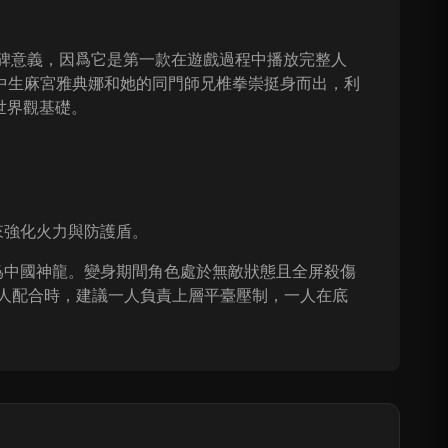
程碑意義，因爲它是第一款在遊戲過程中播放完整人
中生麻宮雅典娜和她的同門師兄椎拳崇挺身而出，利
世界觀基礎。
來強化火力與防護盾。
爲中國神龍。變身期間角色處於無敵狀態且全屏殺傷
雙人配合時，建議一人負責上層平臺壓制，一人在底