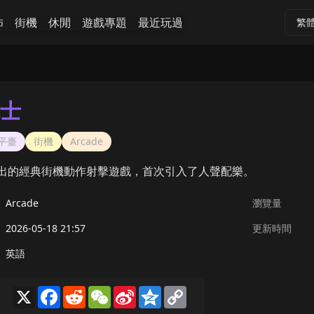
怖
街機
休閒
遊戲專題
最近玩過
繁
士
平臺
街機
Arcade
年推出的經典街機動作射擊遊戲，首次引入了人聲配樂。
Arcade
瀏覽量
2026-05-18 21:57
更新時間
英語
X
Facebook
Reddit
WeChat
Sina
Qzone
Copy
Weibo
Link