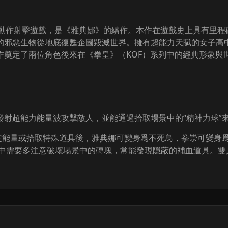
橫版動作射擊遊戲，是《雅典娜》的續作。本作在遊戲史上具有里
的邪惡生物從地底復甦企圖毀滅世界。擁有超能力天賦的女子高
作奠定了兩位角色後來在《拳皇》（KOF）系列中的經典形象與
發射超能力能量波攻擊敵人，並能通過拾取場景中的“精神力球”
特定能量或拾取特殊道具後，雅典娜可變身爲不死鳥，拳崇可變身
戲中需要多注意破壞場景中的磚塊，常能發現隱蔽的補血道具。