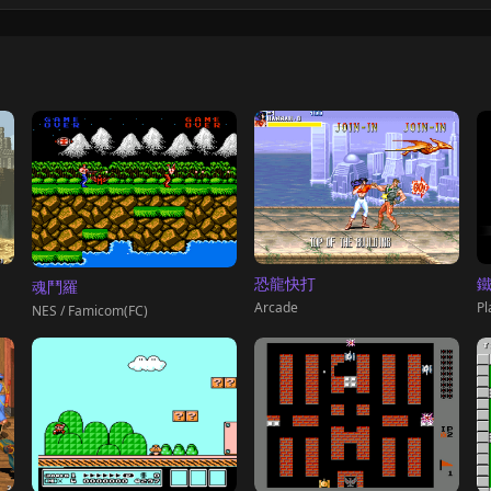
鐵
恐龍快打
魂鬥羅
Pl
Arcade
NES / Famicom(FC)