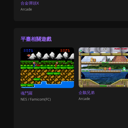
合金彈頭X
Arcade
平臺相關遊戲
企鵝兄弟
魂鬥羅
Arcade
NES / Famicom(FC)