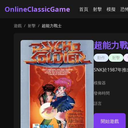
OnlineClassicGame
首頁
射擊
模擬
恐
遊戲
/
射擊
/
超能力戰士
超能力戰
動作
射擊
SNK於1987
模擬器
發佈時間
語言
開始遊戲