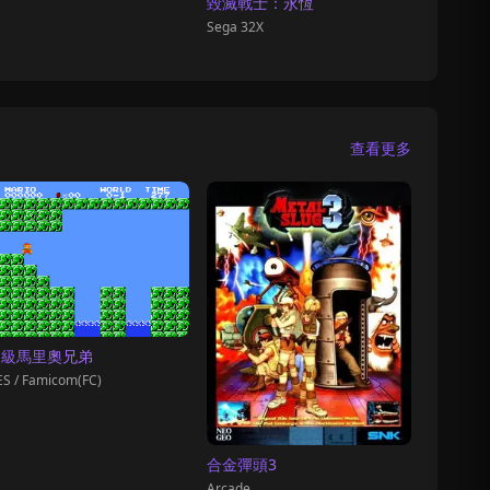
毀滅戰士：永恆
Sega 32X
查看更多
超級馬里奧兄弟
S / Famicom(FC)
合金彈頭3
Arcade