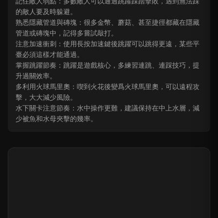
記住敵人弱點：多數敵人可以通過跳躍踩踏擊敗，遇到無法踩
的敵人要及時躲避。
熟悉隱藏管道與磚塊：很多金幣、蘑菇、甚至捷徑都藏在隱藏
管道或磚塊中，記得多嘗試敲打。
注意加速衝刺：使用長按加速鍵後跳躍可以跳得更遠，某些平
臺必須這樣才能通過。
掌握跳躍節奏：跳躍是遊戲核心，多練習連跳、連踩技巧，提
升過關效率。
多利用火球馬里奧：喫到火花後變爲火球馬里奧，可以遠程攻
擊，大大減少風險。
水下關卡注意節奏：水中操作更難，建議保持在中上水層，減
少被魚和水母夾擊的幾率。