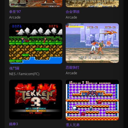
拳皇'97
合金彈頭
Arcade
Arcade
恐龍快打
魂鬥羅
Arcade
NES / Famicom(FC)
鐵拳3
雪人兄弟