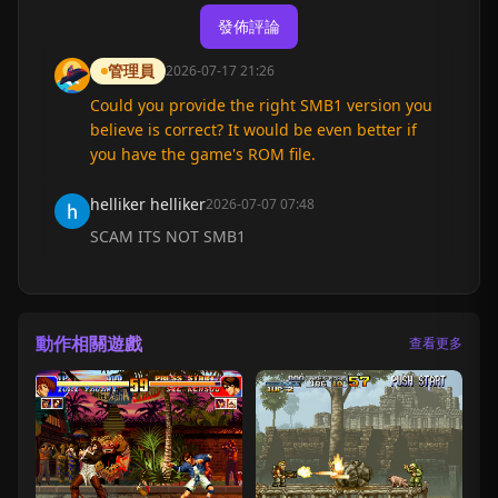
發佈評論
管理員
2026-07-17 21:26
Could you provide the right SMB1 version you
believe is correct? It would be even better if
you have the game's ROM file.
helliker helliker
2026-07-07 07:48
SCAM ITS NOT SMB1
動作相關遊戲
查看更多