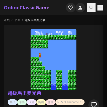
OnlineClassicGame
遊戲
/
平臺
/
超級馬里奧兄弟
首頁
射擊
模擬
恐怖
街機
休閒
遊戲專題
超級馬里奧兄弟
最近玩過
動作
平臺
卡通
街機
休閒
NES / Famicom(FC)