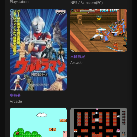
Playstation
NES / Famicom(FC)
三國戰紀
Arcade
奧特曼
Arcade