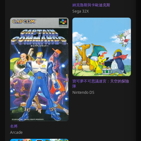
納克魯斯與卡歐迪克斯
Sega 32X
寶可夢不可思議迷宮：天空的探險
隊
Nintendo DS
名將
Arcade