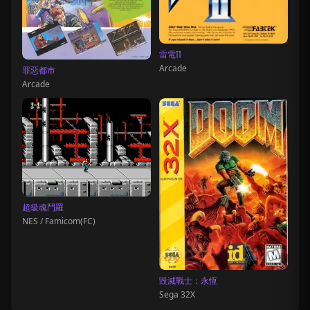
雷電II
Arcade
罪惡都市
Arcade
超級魂鬥羅
NES / Famicom(FC)
毀滅戰士：永恆
Sega 32X