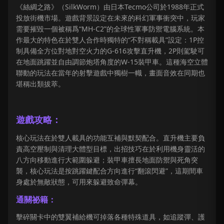
《絲綢之路》（SilkWorm）由日本Tecmo公司於1988年正式
投放街機市場。遊戲背景設定在未來的科幻軍事衝突中，玩家
需要摧毀一個被稱爲“MH-C2”的全球性軍事防禦電腦系統。本
作最大的特色在於雙人合作時獨特的“不對稱載具”設定：1P控
制具備全方位對地對空火力的G-616攻擊直升機，2P則駕駛可
在地面跳躍並自由調節炮塔角度的W-15裝甲車。這種海空立體
聯動的玩法在當年的射擊遊戲中獨樹一幟，畫面音效在同期也
堪稱出類拔萃。
遊戲攻略：
核心玩法在於雙人載具的功能互補與默契配合。直升機主要負
責高空壓制與清理大體型目標，出招技巧在於利用機身靈活的
八方向移動進行大範圍躲避；裝甲車擅長地面防禦與死角突
襲，核心玩法是按跳躍鍵配合方向進行“翻滾閃避”，這期間車
身處於無敵狀態，可用來躲避致命彈幕。
通關祕籍：
擊碎關卡中的雙翼補給機可掉落各種特殊道具，如追蹤彈、護