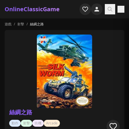
OnlineClassicGame
遊戲
/
射擊
/
絲綢之路
首頁
射擊
模擬
恐怖
街機
休閒
遊戲專題
絲綢之路
最近玩過
動作
射擊
街機
Arcade