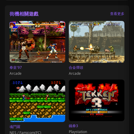
街機相關遊戲
查看更多
拳皇'97
合金彈頭
Arcade
Arcade
鐵拳3
魂鬥羅
Playstation
NES / Famicom(FC)