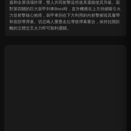
盾和全屏清場炸彈，雙人共同射擊這些道具還能使其升級。面
對第四關的巨大裝甲列車Boss時，直升機應在上方持續吸引火
力並射擊核心炮塔，裝甲車則在下方利用斜向射擊摧毀其履帶
和底部導彈巢。切忌兩人重疊走位導致彈幕重合，保持拉開距
離的立體交叉火力即可順利通關。