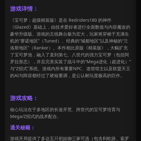
游戏详情：
《宝可梦：超级精装版》是在 Redriders180 的神作
《Glazed》基础上，由技术爱好者进行全面数值与内容魔改的
豪华升级版。游戏的主线舞台极为宏大，玩家将穿梭于充满生
机的“赛诺地区”（Tuned）、经典的“城都地区”以及神秘的“兰
洛斯地区”（Rankor）。本作相比原版《精装版》，大幅扩充
了宝可梦池，融入了直到第七、八世代的强力宝可梦（包括阿
罗拉形态），并且完美实装了战斗中的“Mega进化（超进化）”
与“Z招式”系统。游戏内所有重要NPC、道馆馆主以及联盟天王
的AI与阵容都经过了硬核重调，是公认耐玩度极高的巨作。
游戏攻略：
核心玩法在于多地区的长途开荒、跨世代的宝可梦培育与
Mega/Z招式的战术配合。
通关秘籍：
游戏开局提供了多达五只初始御三家可选（包含利欧路、索罗