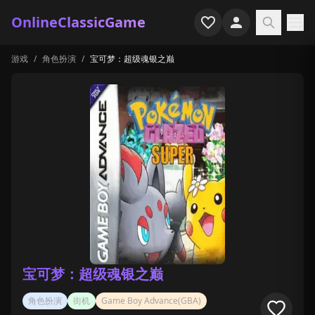
OnlineClassicGame
游戏
/
角色扮演
/
宝可梦：超级魂银之巅
首页
射击
模拟
恐怖
街机
休闲
游戏专题
宝可梦：超级魂银之巅
最近玩过
角色扮演
街机
Game Boy Advance(GBA)