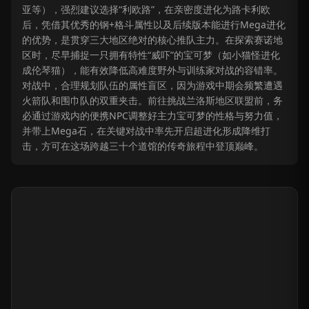
亚等），强烈建议选择“利欧路”，在亲密度进化为路卡利欧
后，凭借其优秀的钢+格斗属性以及后续版本能进行Mega进化
的优势，是贯穿三大地区绝对的核心推队主力。在探索赛诺地
区时，尽早捕捉一只拥有特性“威吓”的宝可梦（如小猫怪进化
成伦琴猫），能有效降低高难度野外与训练家对战的容错率。
对战中，合理规划队伍的属性盲区，因为游戏中期会频繁遭遇
火箭队和围巾队的双重夹击。前往挑战兰洛斯地区联盟前，务
必通过游戏内的便携NPC调整好主力宝可梦的性格与努力值，
并带上Mega石，在关键对战中率先开启超进化形成降维打
击，方可在这场跨越三十个道馆的传奇旅程中登顶巅峰。