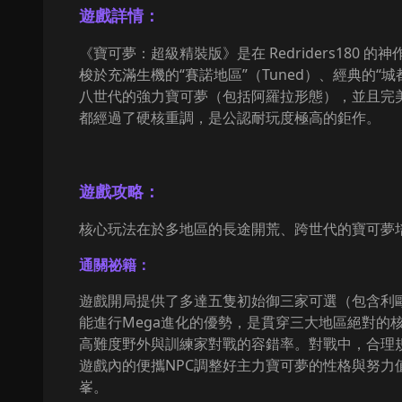
遊戲詳情：
《寶可夢：超級精裝版》是在 Redriders18
梭於充滿生機的“賽諾地區”（Tuned）、經典的“
八世代的強力寶可夢（包括阿羅拉形態），並且完美實
都經過了硬核重調，是公認耐玩度極高的鉅作。
遊戲攻略：
核心玩法在於多地區的長途開荒、跨世代的寶可夢培
通關祕籍：
遊戲開局提供了多達五隻初始御三家可選（包含利歐
能進行Mega進化的優勢，是貫穿三大地區絕對的
高難度野外與訓練家對戰的容錯率。對戰中，合理
遊戲內的便攜NPC調整好主力寶可夢的性格與努力
峯。