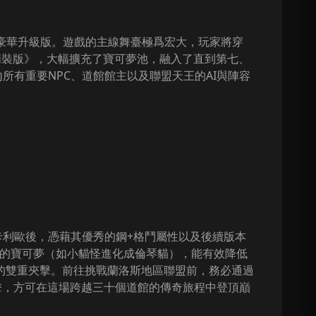
魔改的豪華升級版。遊戲的主線舞臺極爲宏大，玩家將穿
版《精裝版》，大幅擴充了寶可夢池，融入了直到第七、
內所有重要NPC、道館館主以及聯盟天王的AI與陣容
卡利歐後，憑藉其優秀的鋼+格鬥屬性以及後續版本
”的寶可夢（如小貓怪進化成倫琴貓），能有效降低
的雙重夾擊。前往挑戰蘭洛斯地區聯盟前，務必通過
擊，方可在這場跨越三十個道館的傳奇旅程中登頂巔