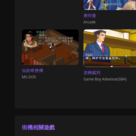
奧特曼
Arcade
仙劍奇俠傳
逆轉裁判
MS-DOS
Game Boy Advance(GBA)
街機相關遊戲