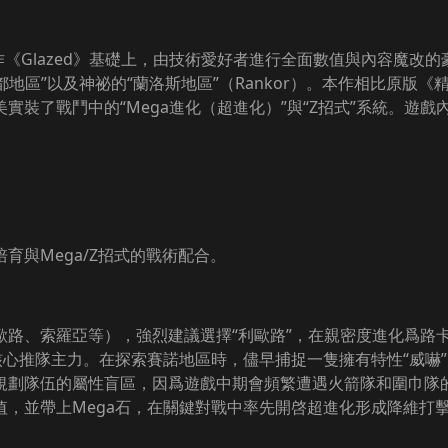
0 的神作《Glazed》基礎上，由技術愛好者進行全面數值與內容
城都地區”以及神祕的“蘭洛斯地區”（Rankor）。本作相比原
裝了戰鬥中的“Mega進化（超進化）”與“Z招式”系統。遊戲
育與Mega/Z招式的戰術配合。
路、索羅亞等），強烈建議選擇“利歐路”，在親密度進化爲路
核心推隊主力。在探索賽諾地區時，儘早捕捉一隻擁有特性“威嚇
規劃隊伍的屬性盲區，因爲遊戲中期會頻繁遭遇火箭隊和圍巾隊
值，並帶上Mega石，在關鍵對戰中率先開啓超進化形成降維打