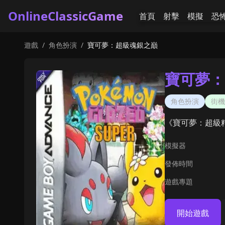
OnlineClassicGame
首頁
射擊
模擬
恐
遊戲
/
角色扮演
/
寶可夢：超級魂銀之巔
寶可夢：
角色扮演
街機
《寶可夢：超級
模擬器
發佈時間
遊戲專題
開始遊戲