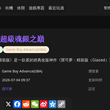
怖
街機
休閒
遊戲專題
最近玩過
繁
超級魂銀之巔
Game Boy Advance(GBA)
精裝版》是一款基於經典改版神作《寶可夢：精裝版（Glazed
Game Boy Advance(GBA)
瀏覽量
2026-07-04 09:37
更新時間
寶可夢
語言
X
Facebook
Reddit
WeChat
Sina
Qzone
Copy
Weibo
Link