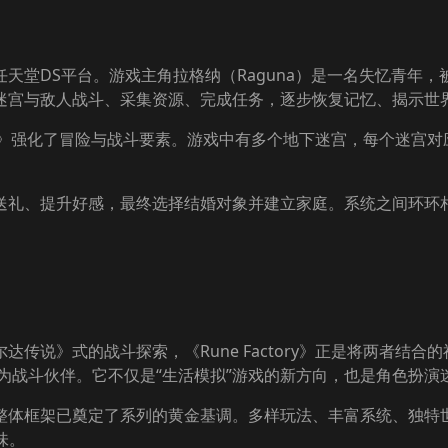
陆任天堂DS平台。游戏主角拉格纳（Raguna）是一名失忆青
迷宫与敌人战斗、采集资源、完成任务，逐步恢复记忆、揭示世
tory》强化了冒险与战斗要素。游戏中有多个地下迷宫，每个迷
送礼、提升好感，最终选择结婚对象并建立家庭。系统之间环环
传说》式的战斗探索，《Rune Factory》正是将两者结
作为战斗伙伴。它不仅是“生活模拟”游戏的新方向，也是角色扮
整体框架已奠定了系列的黄金基调。多样玩法、丰富系统、独特
味。