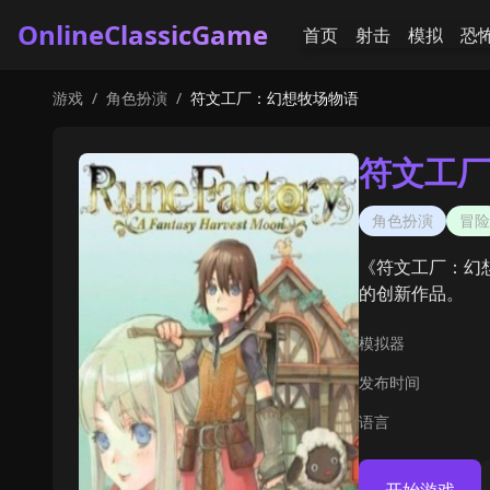
OnlineClassicGame
首页
射击
模拟
恐
游戏
/
角色扮演
/
符文工厂：幻想牧场物语
符文工厂
角色扮演
冒险
《符文工厂：幻想
的创新作品。
模拟器
发布时间
语言