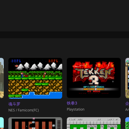
铁拳3
魂斗罗
Playstation
Ar
NES / Famicom(FC)