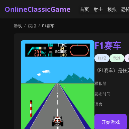
OnlineClassicGame
首页
射击
模拟
恐
游戏
/
模拟
/
F1赛车
F1赛车
模拟
竞速
《F1赛车》是
模拟器
发布时间
语言
开始游戏