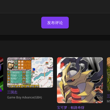
发布评论
三国志
三
Game Boy Advance(GBA)
M
宝可梦：帕路奇犽