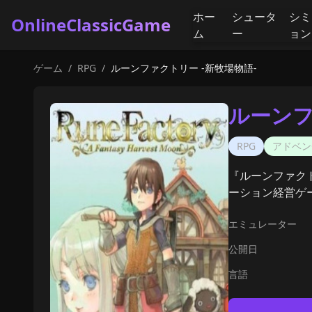
ホー
シュータ
シミ
OnlineClassicGame
ム
ー
ョン
ゲーム
/
RPG
/
ルーンファクトリー -新牧場物語-
ルーンフ
RPG
アドベン
『ルーンファク
ーション経営ゲ
エミュレーター
公開日
言語