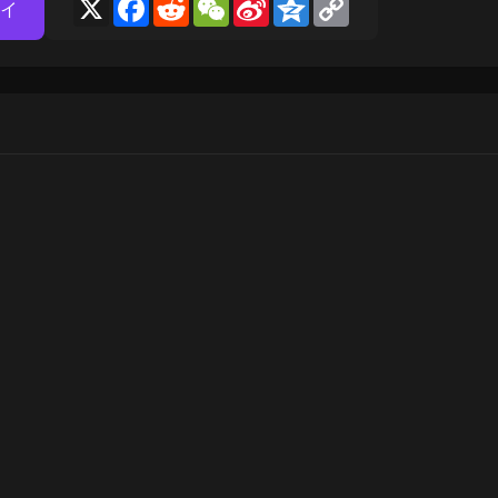
X
Facebook
Reddit
WeChat
Sina
Qzone
Copy
イ
Weibo
Link