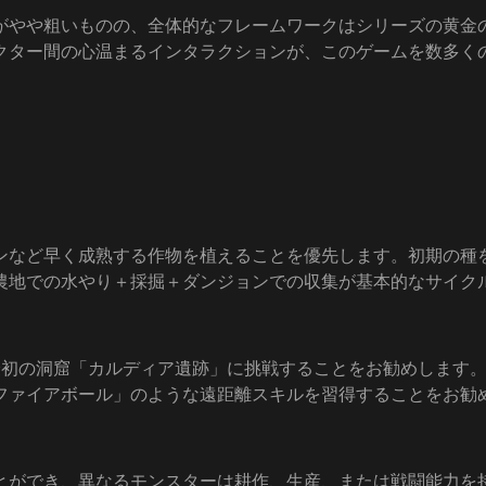
がやや粗いものの、全体的なフレームワークはシリーズの黄金
クター間の心温まるインタラクションが、このゲームを数多くの
ンなど早く成熟する作物を植えることを優先します。初期の種
農地での水やり＋採掘＋ダンジョンでの収集が基本的なサイク
最初の洞窟「カルディア遺跡」に挑戦することをお勧めします
ファイアボール」のような遠距離スキルを習得することをお勧
る
とができ、異なるモンスターは耕作、生産、または戦闘能力を