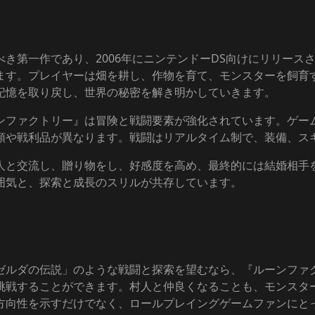
き第一作であり、2006年にニンテンドーDS向けにリリース
ます。プレイヤーは畑を耕し、作物を育て、モンスターを飼育
記憶を取り戻し、世界の秘密を解き明かしていきます。
ンファクトリー』は冒険と戦闘要素が強化されています。ゲー
類や戦利品が異なります。戦闘はリアルタイム制で、装備、ス
人と交流し、贈り物をし、好感度を高め、最終的には結婚相手
囲気と、探索と成長のスリルが共存しています。
ゼルダの伝説」のような戦闘と探索を望むなら、『ルーンファ
挑戦することができます。村人と仲良くなることも、モンスタ
方向性を示すだけでなく、ロールプレイングゲームファンにと