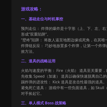
游戏攻略：
一、基础走位与时机掌控
预判走位： 炸弹的爆炸是十字形（上、下、左、
形成“双重陷阱”。
“壁咚”陷阱： 将敌人逼至地图边缘或死角，在其唯
炸弹链反应： 巧妙地放置多个炸弹，让第一个炸
效方法。
二、道具的战略运用
火焰与速度的平衡： Fire（火焰） 道具至关
先收集 Speed（加速） 道具以确保快速脱离自己
踢炸弹的进攻性： Kick 道具是攻击性最强的
避免死亡道具： 游戏中有一些负面道具，如 Sk
对手捡起它。
三、单人模式 Boss 战策略