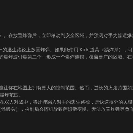
右）。在放置炸弹后，立即移动到安全区域，并预测对手为躲避爆
一的逃生路径上放置炸弹。如果能使用 Kick 道具（踢炸弹）
弹的爆炸波引爆第二个，形成一个爆炸连锁，覆盖更广的区域。在
重要，能让你在地图上拥有更大的控制范围。然而，过长的火焰范围
的爆炸范围。
道具。在双人对战中，将炸弹踢入对手的逃生路径，是快速得分的关
ull（骷髅头），捡到后会随机导致萨姆斯变慢、无法放置炸弹等