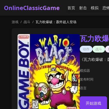
OnlineClassicGame
首页
射击
模拟
恐
游戏
/
战斗
/
瓦力欧爆破：轰炸超人登场
瓦力欧爆
动作
战斗
《瓦力欧爆破：轰
模拟器
发布时间
语言
开始游戏