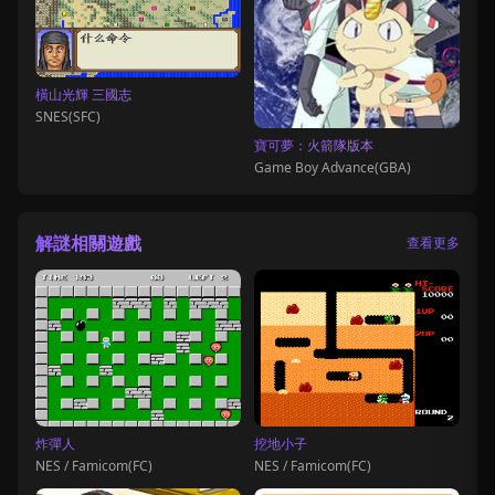
橫山光輝 三國志
SNES(SFC)
寶可夢：火箭隊版本
Game Boy Advance(GBA)
解謎相關遊戲
查看更多
炸彈人
挖地小子
NES / Famicom(FC)
NES / Famicom(FC)