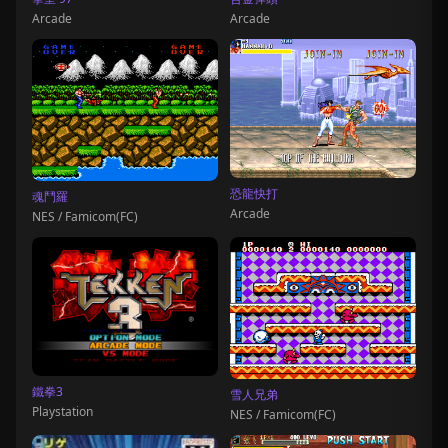
Arcade
Arcade
恐龍快打
魂鬥羅
Arcade
NES / Famicom(FC)
鐵拳3
雪人兄弟
Playstation
NES / Famicom(FC)