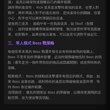
速） 道具以確保快速脫離自己的爆炸範圍。
踢炸彈的進攻性： Kick 道具是攻擊性最強的道具。在雙人對
戰中，將炸彈踢入對手的逃生路徑，是快速得分的關鍵。但要
小心，對手也可以將炸彈踢回你這邊。
避免死亡道具： 遊戲中有一些負面道具，如 Skull（骷髏
頭），撿到後會隨機導致薩姆斯變慢、無法放置炸彈等負面效
果。在對戰中，如果你無法避免，可以故意引誘對手撿起它。
三、單人模式 Boss 戰策略
每個世界末尾的 Boss 戰通常發生在有特殊佈局的地圖上。
Boss 不受常規炸彈爆炸影響，必須炸開障礙物找到 Boss 的弱
點（通常是另一個炸彈形狀的物品或隱藏開關）或使用特殊的
策略。
觀察模式： Boss 的移動或攻擊通常有固定的模式。例如，如
果 Boss 追着你跑，就利用你的速度在障礙物後放置炸彈，等
待 Boss 靠近爆炸範圍。
清理路徑： 優先炸開靠近 Boss 的障礙物，以獲得更廣闊的活
動空間，並方便攻擊其弱點。