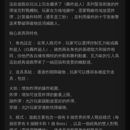
這款遊戲在玩法上完全繼承了《轟炸超人》系列緊張刺激的炸
彈迷宮對戰機制。玩家在方格地圖中，需要戰略性地放置炸
彈，計算爆炸時間（通常是三秒），並利用爆炸的十字形衝擊
波來擊破障礙物並消滅敵人。
核心差異與特色
1、角色設定： 在單人模式中，玩家可以選擇控制瓦力歐或轟
炸超人（白轟炸超人）。雖然兩名角色的基礎能力和操作相
同，但他們各自擁有獨特的外觀和勝利動畫。瓦力歐的引入爲
這款經典遊戲帶來了一絲惡搞和貪婪的幽默感。
2、道具系統： 通過炸開障礙物，玩家可以獲得各種提升道
具，包括：
火焰：增加炸彈的爆炸範圍。
炸彈：增加可放置炸彈的數量上限。
踢炸彈：允許玩家踢動放置好的炸彈。
穿牆：允許玩家穿過軟性障礙物。
3、模式： 遊戲主要包含一個有 8 個世界的單人戰役模式（每
個世界有 8 個關卡和 1 個 Boss），以及一個經典的雙人對戰
模式（需使用聯機線），後者是遊戲樂趣的精髓所在。