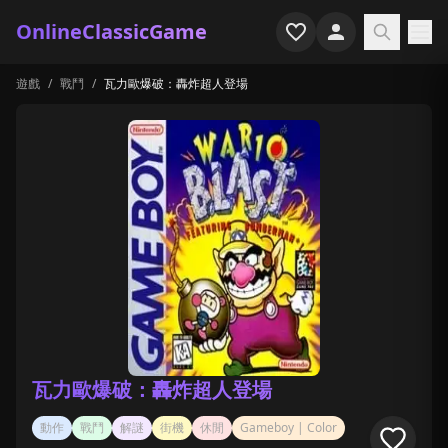
OnlineClassicGame
遊戲
/
戰鬥
/
瓦力歐爆破：轟炸超人登場
首頁
射擊
模擬
恐怖
街機
休閒
遊戲專題
瓦力歐爆破：轟炸超人登場
最近玩過
動作
戰鬥
解謎
街機
休閒
Gameboy | Color