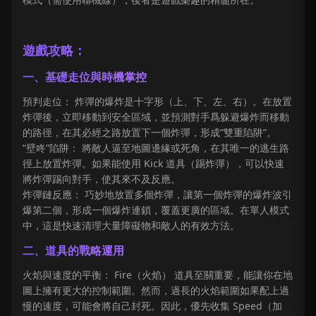
遊戲攻略：
一、基礎走位與時機掌控
預判走位： 炸彈的爆炸是十字形（上、下、左、右）。在放置
炸彈後，立即移動到安全區域，並預測對手爲躲避爆炸而移動
的路徑，在其必經之路放置下一個炸彈，形成“雙重陷阱”。
“壁咚”陷阱： 將敵人逼至地圖邊緣或死角，在其唯一的逃生路
徑上放置炸彈。如果能使用 Kick 道具（踢炸彈），可以快速
將炸彈踢向對手，使其來不及反應。
炸彈鏈反應： 巧妙地放置多個炸彈，讓第一個炸彈的爆炸波引
爆第二個，形成一個爆炸連鎖，覆蓋更廣的區域。在單人模式
中，這是快速清理大量障礙物和敵人的有效方法。
二、道具的戰略運用
火焰與速度的平衡： Fire（火焰） 道具至關重要，能讓你在地
圖上擁有更大的控制範圍。然而，過長的火焰範圍如果配上過
慢的速度，可能會將自己封死。因此，優先收集 Speed（加