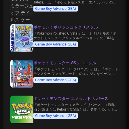
Tales)』は、『ポケットモンスター エメラルド』のエ
ンジンをベースに開発された、極めて奥深く革新的な
Game Boy Advance(GBA)
オープンワールドRPGのファンメイド改造作品です。
ポケモン：ポリッシュドクリスタル
『Pokémon Polished Crystal』は、オリジナルの『ポ
ケットモンスター クリスタルバージョン』のROMを完
全に逆アセンブルし、高度な再構築を施した殿堂入り
Game Boy Advance(GBA)
級の同人改造版ゲームです。
ポケットモンスター GSクロニクル
『ポケットモンスター GSクロニクル』は、『ポケット
モンスター ファイアレッド』のエンジンをベースに制
作された、社会現象級のクオリティを誇る伝説の改造
Game Boy Advance(GBA)
作品です。
ポケットモンスター エメラルド リバース
『ポケットモンスター エメラルド リバース』（通称
Rebirth または Reborn 改変版）は、名作『ポケットモ
ンスター エメラルド』をベースに、全方位的な現代化
Game Boy Advance(GBA)
アップデートと高難易度な再構築を施したハードコア
な二次創作ゲームです。