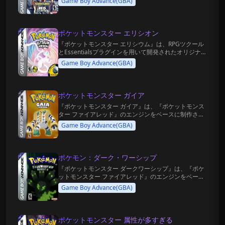
Game Boy Advance(GBA)
ファンゲームです。
ポケットモンスター エリシオン
『ポケットモンスター エリシウム』は、RPGツクール
とEssentialsプラグインを用いて開発されたオリジナル
のファンゲームです。
Game Boy Advance(GBA)
ポケットモンスター ガイア
『ポケットモンスター ガイア』は、『ポケットモンス
ター ファイアレッド』のエンジンをベースに制作され
た、最高峰のクオリティを誇るオリジナル・ハックロ
Game Boy Advance(GBA)
ム（同人改版ゲーム）です。
ポケモン：ダーク・ワーシップ
『ポケットモンスター ダークワーシップ』は、『ポケ
ットモンスター ファイアレッド』のエンジンをベース
に大幅な再構築を施した、HD画質・独自システム重視
Game Boy Advance(GBA)
のファンメイド改造作品です。
ポケットモンスター 属性が多すぎる