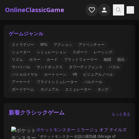
OnlineClassicGame
ホーム
ゲームジャンル
シューター
ストラテジー
RPG
アクション
アドベンチャー
シューター
シミュレーション
スポーツ
レーシング
シミュレーション
リズム
ホラー
カード
プラットフォーマー
格闘
脱出
サバイバル
サンドボックス
タワーディフェンス
パズル
ホラー
バトルロイヤル
カートゥーン
VR
ビジュアルノベル
アーケード
フライトシミュレーター
パルクール
アーケード
ボードゲーム
カジュアル
エミュレーター
タンク
カジュアル
新着クラシックゲーム
もっと見る
ゲーム特集
ポケットモンスター ミラージュ オブ テイルズ
最近プレイ
『ポケットモンスター 伝説の蜃気楼 (Mirage of