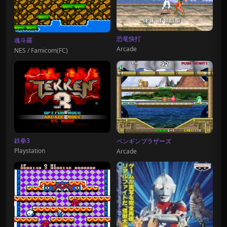
恐竜快打
魂斗羅
Arcade
NES / Famicom(FC)
鉄拳3
ペンギンブラザーズ
Playstation
Arcade