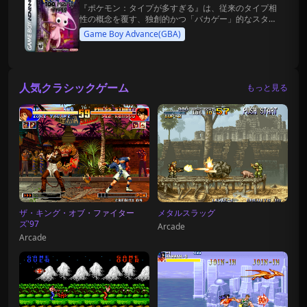
『ポケモン：タイプが多すぎる』は、従来のタイプ相
性の概念を覆す、独創的かつ「バカゲー」的なスタイ
ルが特徴のファンメイド改造ゲームです。
Game Boy Advance(GBA)
人気クラシックゲーム
もっと見る
ザ・キング・オブ・ファイター
メタルスラッグ
ズ'97
Arcade
Arcade