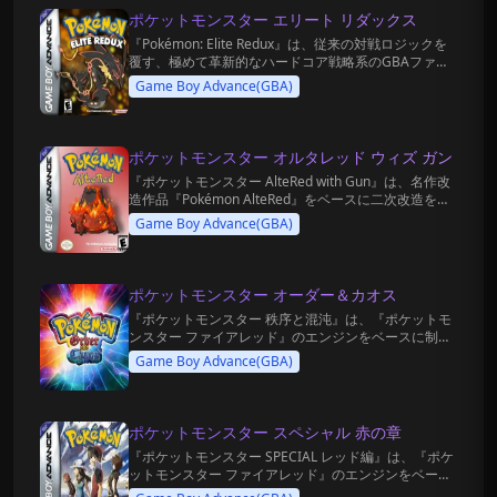
ポケットモンスター エリート リダックス
『Pokémon: Elite Redux』は、従来の対戦ロジックを
覆す、極めて革新的なハードコア戦略系のGBAファン
メイド改変（ROMハック）ゲームです。
Game Boy Advance(GBA)
ポケットモンスター オルタレッド ウィズ ガン
『ポケットモンスター AlteRed with Gun』は、名作改
造作品『Pokémon AlteRed』をベースに二次改造を施
した、極めてシュールでナンセンスなバカゲー路線の
Game Boy Advance(GBA)
二次創作ゲームです。
ポケットモンスター オーダー＆カオス
『ポケットモンスター 秩序と混沌』は、『ポケットモ
ンスター ファイアレッド』のエンジンをベースに制作
された、ストーリー重視のファンメイド（改造）ゲー
Game Boy Advance(GBA)
ムです。
ポケットモンスター スペシャル 赤の章
『ポケットモンスター SPECIAL レッド編』は、『ポケ
ットモンスター ファイアレッド』のエンジンをベース
に大規模な改造を施した、最高峰のストーリー重視型