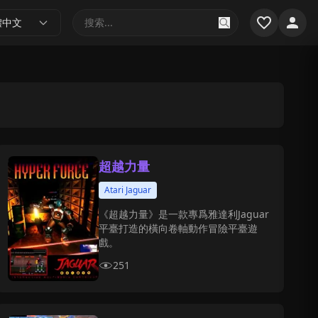
體中文
超越力量
Atari Jaguar
《超越力量》是一款專爲雅達利Jaguar
平臺打造的橫向卷軸動作冒險平臺遊
戲。
251