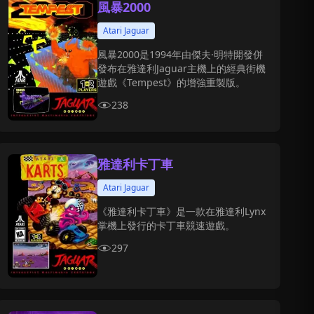
風暴2000
Atari Jaguar
風暴2000是1994年由傑夫·明特開發併
發布在雅達利Jaguar主機上的經典街機
遊戲《Tempest》的增強重製版。
238
雅達利卡丁車
Atari Jaguar
《雅達利卡丁車》是一款在雅達利Lynx
掌機上發行的卡丁車競速遊戲。
297