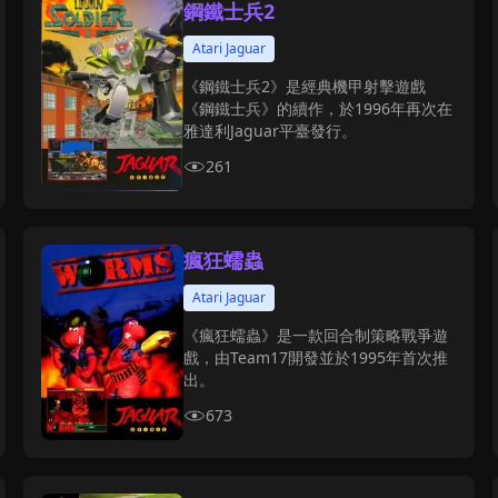
鋼鐵士兵2
Atari Jaguar
《鋼鐵士兵2》是經典機甲射擊遊戲
《鋼鐵士兵》的續作，於1996年再次在
雅達利Jaguar平臺發行。
261
瘋狂蠕蟲
Atari Jaguar
《瘋狂蠕蟲》是一款回合制策略戰爭遊
戲，由Team17開發並於1995年首次推
出。
673