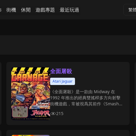
怖
街機
休閒
遊戲專題
最近玩過
繁
全面屠殺
Atari Jaguar
《全面屠殺》是一款由 Midway 在
1992 年推出的經典雙搖桿多方向射擊
街機遊戲，常被視爲其前作《Smash
TV》的精神續作。
215