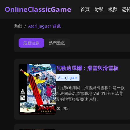
OnlineClassicGame
首頁
射擊
模擬
恐
遊戲
/
Atari Jaguar 遊戲
最新遊戲
熱門遊戲
瓦勒迪澤爾：滑雪與滑雪板
Atari Jaguar
《瓦勒迪澤爾：滑雪與滑雪板》是一款
以法國著名滑雪勝地 Val d'Isère 爲背
景的體育模擬競速遊戲。
295