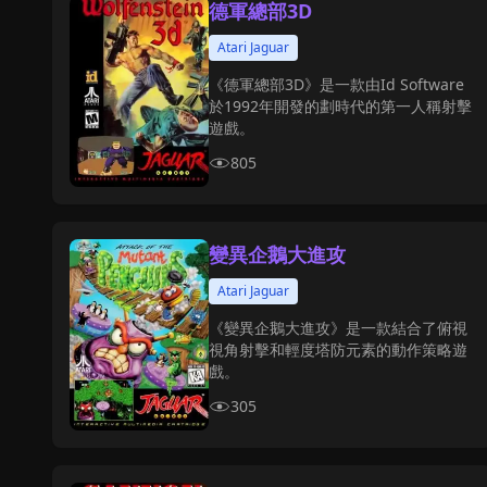
德軍總部3D
Atari Jaguar
《德軍總部3D》是一款由Id Software
於1992年開發的劃時代的第一人稱射擊
遊戲。
805
變異企鵝大進攻
Atari Jaguar
《變異企鵝大進攻》是一款結合了俯視
視角射擊和輕度塔防元素的動作策略遊
戲。
305