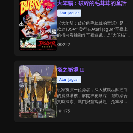
大笨貓：破碎的毛茸茸的童話
Atari Jaguar
《大笨貓：破碎的毛茸茸的童話》是一
款於1994年發行在Atari Jaguar平臺上
的橫向卷軸動作平臺遊戲，是“大笨貓”
系列的第三部作品。
222
塔之祕境 II
Atari Jaguar
玩家扮演一位勇者，深入被瘋巫師控制
的層層塔樓，解開神祕陰謀，遊戲結合
實時探索、戰鬥與豐富謎題，是掌機與
PC 平臺罕見的經典地下城冒險。
175