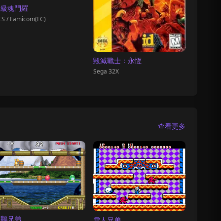
超級魂鬥羅
S / Famicom(FC)
毀滅戰士：永恆
Sega 32X
查看更多
企鵝兄弟
雪人兄弟