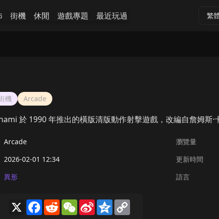
怖
街機
休閒
遊戲專題
最近玩過
繁
街機
Arcade
 Konami 於 1990 年推出的橫版清版動作射擊遊戲，改編自詹姆
Arcade
瀏覽量
2026-02-01 12:34
更新時間
異形
語言
X
Facebook
Reddit
WeChat
Sina
Qzone
Copy
Weibo
Link