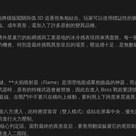
妙地將橫版闖關與僞 3D 追逐視角相結合。玩家可以使用標誌性
蟲、成年異形，還加入了許多原創的變異品種。
將外星巢穴的粘稠感與工業基地的冰冷感表現得淋漓盡致。每一
的機會。特別是最終挑戰異形皇后的場景，壓迫感十足，是無數
*火焰噴射器（Flame）是清理地面成羣抱臉蟲的神器，而多向導彈（
器時，原有的特種武器會被替換，因此在進入 Boss 戰前要謹
多呈直線。在戰鬥中不要只在橫向上移動，要利用上下跨度來晃過
四面八方湧入，此時應背靠背（雙人模式）或站在屏幕中央，優先
前進行火力壓制。
 的頭部是核心判定區。面對最終的異形皇后，要善用翻滾躲避它的尾
量進入二階段。