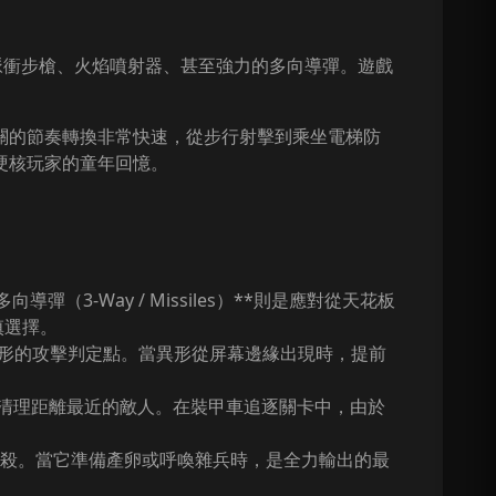
的脈衝步槍、火焰噴射器、甚至強力的多向導彈。遊戲
關的節奏轉換非常快速，從步行射擊到乘坐電梯防
硬核玩家的童年回憶。
3-Way / Missiles）**則是應對從天花板
慎選擇。
異形的攻擊判定點。當異形從屏幕邊緣出現時，提前
清理距離最近的敵人。在裝甲車追逐關卡中，由於
部刺殺。當它準備產卵或呼喚雜兵時，是全力輸出的最