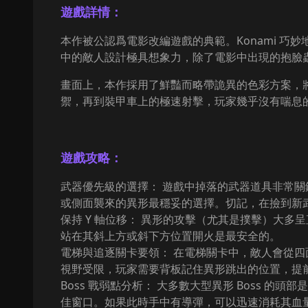
遊戲詳情：
本作被公認爲電影改編遊戲的典範。Konami 巧
中的敵人設計極具想象力，除了電影中出現的抱臉
畫面上，本作採用了鮮豔而略帶詭異的色彩方案，
禦，再到裝甲車上的極速射擊，玩家幾乎沒有喘息
遊戲攻略：
武器優先級的選擇： 遊戲中掉落的武器道具非常關鍵。*
或側面襲來的異形最穩妥的選擇。切記，在撿到新武
保持 Y 軸位移： 異形的攻擊（尤其是撲擊）大
站在其斜上方或斜下方位置開火是最安全的。
電梯與追逐關卡要領： 在電梯關卡中，敵人會從
視野受限，玩家需要背板記住異形跳出的位置，提
Boss 戰弱點分析： 大多數大型異形 Boss
佳窗口。如果此時手中有導彈，可以迅速消耗其血