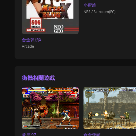
小蜜蜂
NES / Famicom(FC)
合金彈頭X
Arcade
街機相關遊戲
拳皇'97
合金彈頭