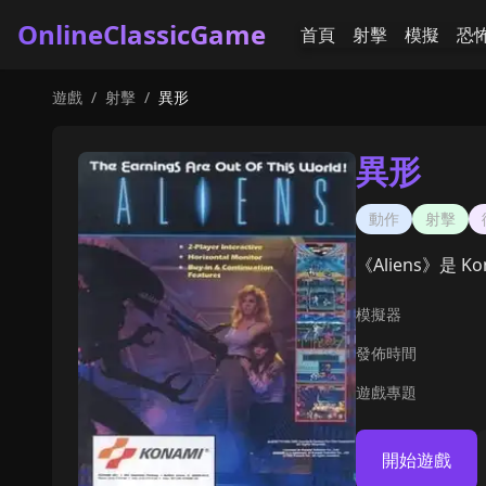
OnlineClassicGame
首頁
射擊
模擬
恐
遊戲
/
射擊
/
異形
異形
動作
射擊
《Aliens》是
模擬器
發佈時間
遊戲專題
開始遊戲