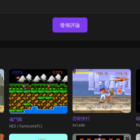
發佈評論
鐵
恐龍快打
魂鬥羅
Pl
Arcade
NES / Famicom(FC)