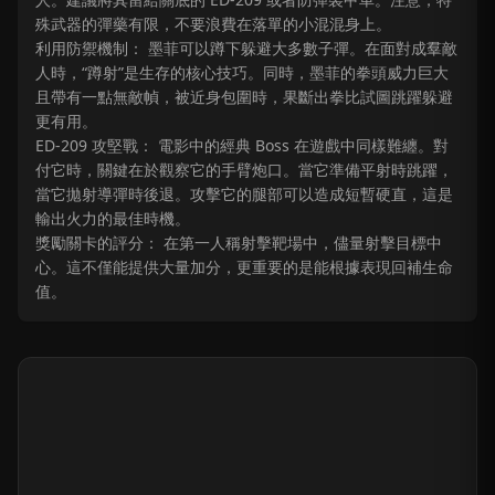
殊武器的彈藥有限，不要浪費在落單的小混混身上。
利用防禦機制： 墨菲可以蹲下躲避大多數子彈。在面對成羣敵
人時，“蹲射”是生存的核心技巧。同時，墨菲的拳頭威力巨大
且帶有一點無敵幀，被近身包圍時，果斷出拳比試圖跳躍躲避
更有用。
ED-209 攻堅戰： 電影中的經典 Boss 在遊戲中同樣難纏。對
付它時，關鍵在於觀察它的手臂炮口。當它準備平射時跳躍，
當它拋射導彈時後退。攻擊它的腿部可以造成短暫硬直，這是
輸出火力的最佳時機。
獎勵關卡的評分： 在第一人稱射擊靶場中，儘量射擊目標中
心。這不僅能提供大量加分，更重要的是能根據表現回補生命
值。