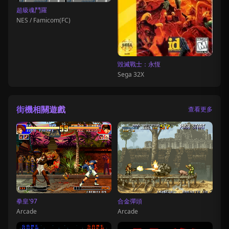
超級魂鬥羅
NES / Famicom(FC)
毀滅戰士：永恆
Sega 32X
街機相關遊戲
查看更多
拳皇'97
合金彈頭
Arcade
Arcade