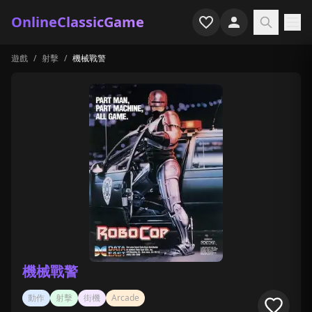
OnlineClassicGame
遊戲
/
射擊
/
機械戰警
首頁
射擊
模擬
恐怖
街機
休閒
遊戲專題
機械戰警
最近玩過
動作
射擊
街機
Arcade