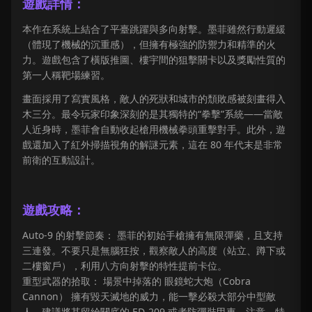
遊戲詳情：
本作在系統上結合了平臺跳躍與多向射擊。墨菲雖然行動遲緩
（體現了機械的沉重感），但擁有極強的防禦力和精準的火
力。遊戲包含了橫版推圖、樓宇間的狙擊關卡以及獎勵性質的
第一人稱靶場練習。
畫面採用了寫實風格，敵人的死狀和城市的頹敗感被刻畫得入
木三分。最令玩家印象深刻的是其獨特的“拳擊”系統——當敵
人近身時，墨菲會自動收起槍用機械拳頭重擊對手。此外，遊
戲還加入了紅外掃描視角的解謎元素，這在 80 年代末是非常
前衛的互動設計。
遊戲攻略：
Auto-9 的射擊節奏： 墨菲的初始手槍擁有無限彈藥，且支持
三連發。不要只是無腦狂按，觀察敵人的高度（站立、蹲下或
二樓窗戶），利用八方向射擊的特性提前卡位。
重型武器的拾取： 場景中掉落的 眼鏡蛇大炮（Cobra
Cannon） 擁有毀天滅地的威力，能一擊必殺大部分中型敵
人。建議將其留給關底的 ED-209 或者防彈裝甲車。注意，特