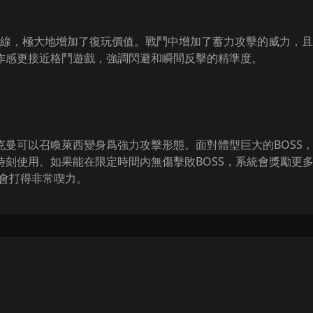
情路線，極大地增加了復玩價值。戰鬥中增加了蓄力攻擊的威力，
作感更接近格鬥遊戲，強調閃避和瞬間反擊的精準度。
克曼可以召喚萊西變身爲強力攻擊形態。面對體型巨大的BOSS
時刻使用。如果能在限定時間內無傷擊敗BOSS，系統會獎勵更
器會打得非常喫力。