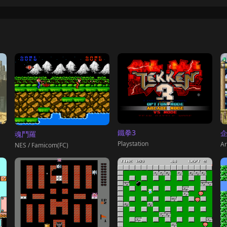
鐵拳3
魂鬥羅
Playstation
Ar
NES / Famicom(FC)