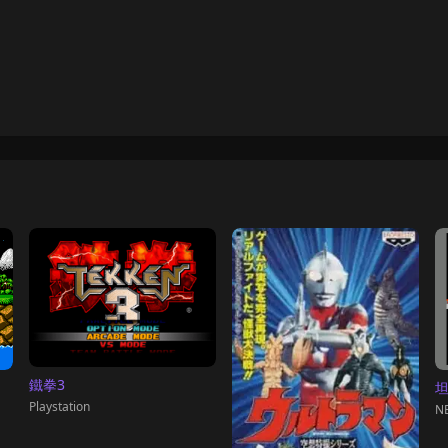
鐵拳3
Playstation
NE