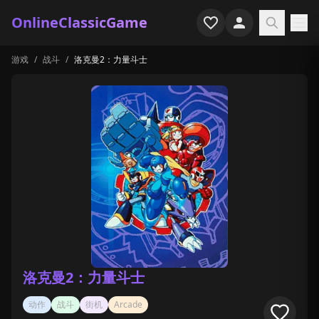
OnlineClassicGame
游戏
/
战斗
/
洛克曼2：力量斗士
首页
射击
模拟
恐怖
街机
休闲
游戏专题
洛克曼2：力量斗士
最近玩过
动作
战斗
街机
Arcade