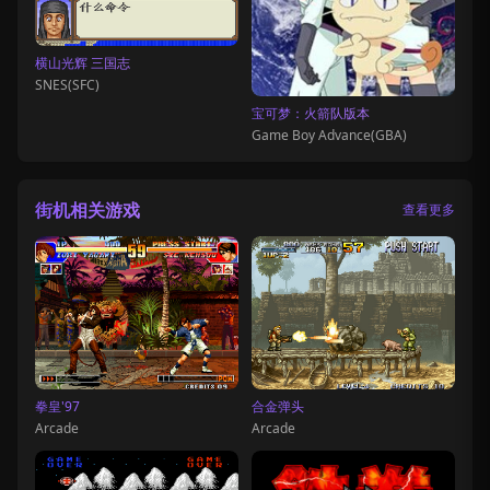
横山光辉 三国志
SNES(SFC)
宝可梦：火箭队版本
Game Boy Advance(GBA)
街机相关游戏
查看更多
拳皇'97
合金弹头
Arcade
Arcade