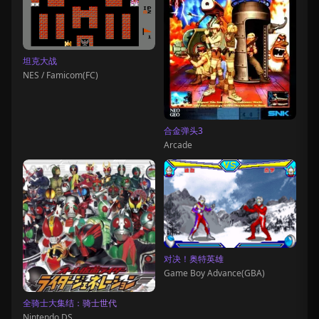
坦克大战
NES / Famicom(FC)
合金弹头3
Arcade
对决！奥特英雄
Game Boy Advance(GBA)
全骑士大集结：骑士世代
Nintendo DS