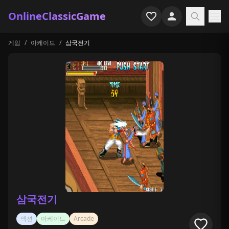
OnlineClassicGame
게임
/
아케이드
/
삼국전기
홈
슈터
시뮬레이션
호러
아케이드
캐주얼
게임 특집
삼국전기
최근 플레이
액션
아케이드
Arcade