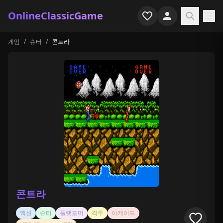
OnlineClassicGame
게임
/
슈터
/
콘트라
홈
슈터
시뮬레이션
호러
아케이드
캐주얼
게임 특집
콘트라
최근 플레이
액션
슈터
플랫포머
격투
아케이드