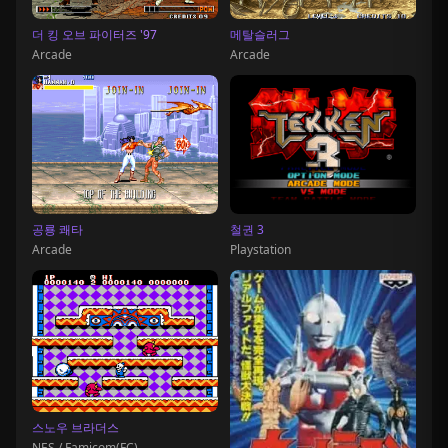
더 킹 오브 파이터즈 '97
메탈슬러그
Arcade
Arcade
철권 3
공룡 쾌타
Playstation
Arcade
스노우 브라더스
NES / Famicom(FC)