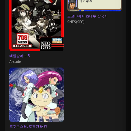
요코야마 미츠테루 삼국지
SNES(SFC)
메탈슬러그 5
Arcade
포켓몬스터: 로켓단 버전