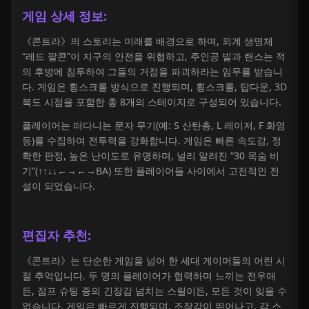
게임 상세 정보:
《콘트라》의 스토리는 미래를 배경으로 하며, 외계 생명체
“레드 팔콘”이 지구의 안전을 위협하고, 주인공 빌과 랜스는 적
의 후방에 침투하여 그들의 거점을 파괴하라는 임무를 받습니
다. 게임은 횡스크롤 방식으로 진행되며, 횡스크롤, 탑다운, 3D
복도 시점을 포함한 총 8개의 스테이지로 구성되어 있습니다.
플레이어는 떠다니는 문자 무기(예: S 산탄총, L 레이저, F 화염
등)를 수집하여 전투력을 강화합니다. 게임은 빠른 속도감, 정
확한 판정, 높은 난이도로 유명하며, 널리 알려진 “30 목숨 비
기”(↑↑↓↓←→←→BA) 또한 플레이어들 사이에서 고전적인 전
설이 되었습니다.
편집자 추천:
《콘트라》는 단순한 게임을 넘어 한 세대 게이머들의 어린 시
절 추억입니다. 두 명의 플레이어가 협력하며 느끼는 전우애
든, 점프 슈팅 중의 긴장감 넘치는 스릴이든, 모든 것이 잊을 수
없습니다. 게임은 빠르게 진행되며, 조작감이 뛰어나고, 각 스