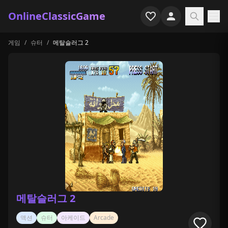
OnlineClassicGame
게임
/
슈터
/
메탈슬러그 2
홈
슈터
시뮬레이션
호러
아케이드
캐주얼
게임 특집
메탈슬러그 2
최근 플레이
액션
슈터
아케이드
Arcade