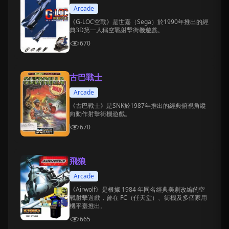
Arcade
《G-LOC空戰》是世嘉（Sega）於1990年推出的經
典3D第一人稱空戰射擊街機遊戲。
670
古巴戰士
Arcade
《古巴戰士》是SNK於1987年推出的經典俯視角縱
向動作射擊街機遊戲。
670
飛狼
Arcade
《Airwolf》是根據 1984 年同名經典美劇改編的空
戰射擊遊戲，曾在 FC（任天堂）、街機及多個家用
機平臺推出。
665