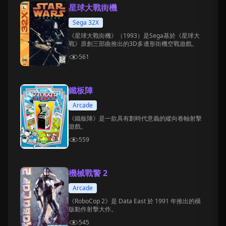
星球大戰街機
Sega 32X
《星球大戰街機》（1993）是Sega基於《星球大
戰》原創三部曲推出的3D多邊形街機空戰遊戲。
561
鐵板陣
Arcade
《鐵板陣》是一款具有劃時代意義的縱向卷軸射擊
遊戲。
559
機械戰警 2
Arcade
《RoboCop 2》是 Data East 於 1991 年推出的橫
版動作射擊大作。
545