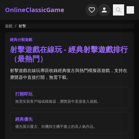
OnlineClassicGame
遊戲
/
射擊
首頁
經典分類遊戲
射擊
射擊遊戲在線玩 - 經典射擊遊戲排行
（最熱門）
模擬
射擊遊戲在線玩專區收錄經典復古與熱門模擬器遊戲，支持在
恐怖
瀏覽器中直接打開，無需下載。
街機
打開即玩
無需安裝客戶端或模擬器，瀏覽器中直接進入遊戲。
休閒
遊戲專題
經典優先
優先展示覆古、街機與主機平臺上的高人氣作品。
最近玩過