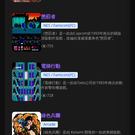
懲罰者
NES / Famicom(FC)
《懲罰者》是一款由Capcom於1993年推出的橫版
清版動作遊戲，改編自漫威漫畫角色“懲罰者”。
755
電梯行動
NES / Famicom(FC)
《電梯行動》是一款由Taito公司於1983年推出的動
作射擊街機遊戲。
728
綠色兵團
Arcade
《綠色兵團》是由 Konami 開發的一款經典橫版動