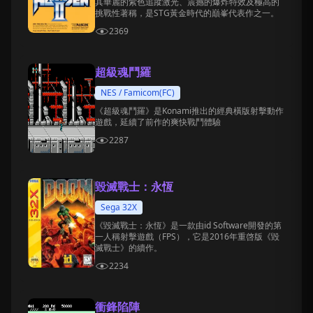
其華麗的紫色追蹤激光、震撼的爆炸特效及極高的
挑戰性著稱，是STG黃金時代的巔峯代表作之一。
2369
超級魂鬥羅
NES / Famicom(FC)
《超級魂鬥羅》是Konami推出的經典橫版射擊動作
遊戲，延續了前作的爽快戰鬥體驗
2287
毀滅戰士：永恆
Sega 32X
《毀滅戰士：永恆》是一款由id Software開發的第
一人稱射擊遊戲（FPS），它是2016年重啓版《毀
滅戰士》的續作。
2234
衝鋒陷陣