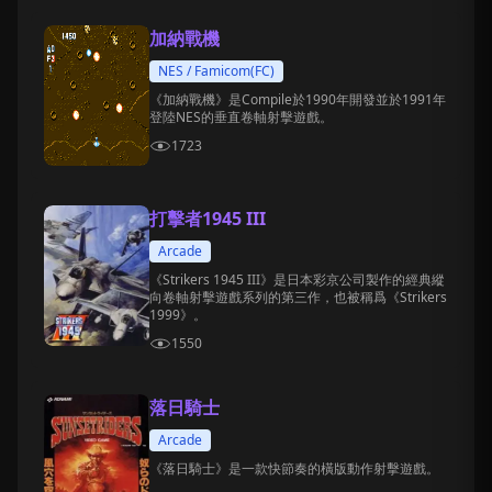
加納戰機
NES / Famicom(FC)
《加納戰機》是Compile於1990年開發並於1991年
登陸NES的垂直卷軸射擊遊戲。
1723
打擊者1945 III
Arcade
《Strikers 1945 III》是日本彩京公司製作的經典縱
向卷軸射擊遊戲系列的第三作，也被稱爲《Strikers
1999》。
1550
落日騎士
Arcade
《落日騎士》是一款快節奏的橫版動作射擊遊戲。