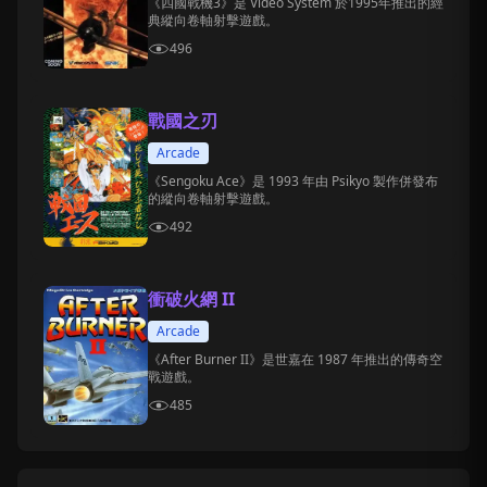
《四國戰機3》是 Video System 於1995年推出的經
典縱向卷軸射擊遊戲。
496
戰國之刃
Arcade
《Sengoku Ace》是 1993 年由 Psikyo 製作併發布
的縱向卷軸射擊遊戲。
492
衝破火網 II
Arcade
《After Burner II》是世嘉在 1987 年推出的傳奇空
戰遊戲。
485