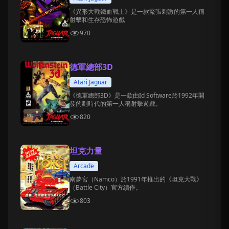
《異形大戰鐵血戰士》是一款緊張刺激的第一人稱
射擊和生存恐怖遊戲
970
德軍總部3D
Atari Jaguar
《德軍總部3D》是一款由Id Software於1992年開
發的劃時代的第一人稱射擊遊戲。
820
坦克力量
Arcade
南夢宮（Namco）於1991年推出的《坦克大戰》
（Battle City）官方續作。
803