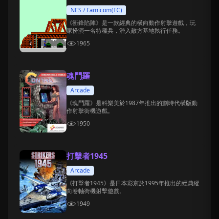
NES / Famicom(FC)
《衝鋒陷陣》是一款經典的橫向動作射擊遊戲，玩
家扮演一名特種兵，潛入敵方基地執行任務。
1965
魂鬥羅
Arcade
《魂鬥羅》是科樂美於1987年推出的劃時代橫版動
作射擊街機遊戲。
1950
打擊者1945
Arcade
《打擊者1945》是日本彩京於1995年推出的經典縱
向卷軸街機射擊遊戲。
1949