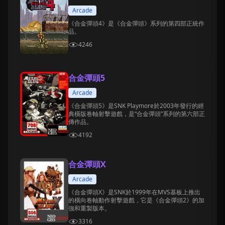
Arcade
《合金彈頭4》是《合金彈頭》系列的第四部正統作
品。
4246
合金彈頭5
Arcade
《合金彈頭5》是SNK Playmore於2003年發行的經
典橫版卷軸射擊遊戲，是“合金彈頭”系列的第六部正
傳作品。
4192
合金彈頭X
Arcade
《合金彈頭X》是SNK於1999年在MVS基板上推出
的橫向卷軸動作射擊遊戲，它是《合金彈頭2》的加
強和重製版本。
3316