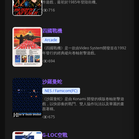
作遊戲，最初於1985年登陸街機。
716
四國戰機
Arcade
《四國戰機》是一款由Video System開發並在1992
年發行的經典縱向卷軸射擊遊戲。
694
沙羅曼蛇
NES / Famicom(FC)
《沙羅曼蛇》是由 Konami 開發的橫版卷軸射擊遊
戲，以快節奏的戰鬥、雙人協作玩法以及華麗的畫
面著稱。
675
G-LOC空戰