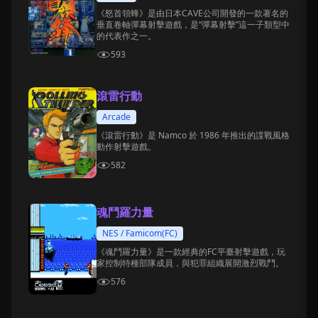
《怒首領蜂》是由日本CAVE公司開發的一款著名的
垂直卷軸彈幕射擊遊戲，是“彈幕射擊”這一子類型中
的代表作之一。
593
滾雷行動
Arcade
《滾雷行動》是 Namco 於 1986 年推出的諜戰風格
動作射擊遊戲。
582
魂鬥羅力量
NES / Famicom(FC)
《魂鬥羅力量》是一款經典的FC平臺射擊遊戲，玩
家控制特種部隊成員，與犯罪組織展開激烈戰鬥。
576