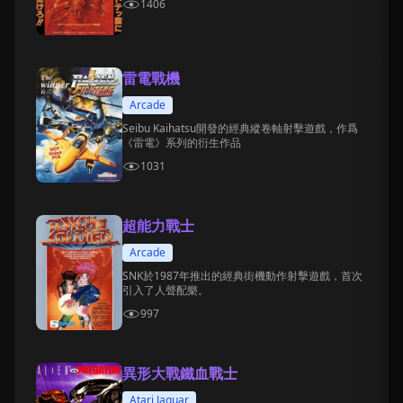
1406
雷電戰機
Arcade
Seibu Kaihatsu開發的經典縱卷軸射擊遊戲，作爲
《雷電》系列的衍生作品
1031
超能力戰士
Arcade
SNK於1987年推出的經典街機動作射擊遊戲，首次
引入了人聲配樂。
997
異形大戰鐵血戰士
Atari Jaguar