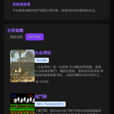
按熱度篩選
可在最新遊戲與熱門遊戲之間切換，快速找到值得重溫的作品。
全部遊戲
最新遊戲
熱門遊戲
合金彈頭
Arcade
《合金彈頭》是一款經典 2D 橫版射擊遊戲，遊戲
以 快節奏的戰鬥、幽默的風格、豐富的武器系統 和
精細的像素動畫 聞名，成爲街機時代的代表作之
一。
55386
魂鬥羅
NES / Famicom(FC)
《魂鬥羅》是Konami於1987年推出的經典橫版射