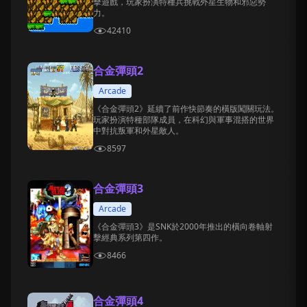
擊遊戲，玩家扮演特種兵挑戰外星生物和邪惡勢
力。
42410
合金彈頭2
Arcade
《合金彈頭2》延續了前作快節奏的橫版闖關玩法。
玩家扮演特種部隊成員，在科幻與軍事混搭的世界
中對抗叛軍和外星敵人。
8597
合金彈頭3
Arcade
《合金彈頭3》是SNK於2000年推出的橫向卷軸射
擊經典系列第四作。
8466
合金彈頭4