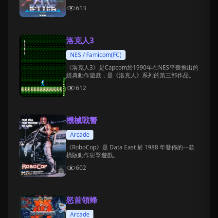
613
洛克人3
NES / Famicom(FC)
《洛克人3》是Capcom於1990年在NES平臺推出的
經典動作遊戲，是《洛克人》系列的第三部作品。
612
機械戰警
Arcade
《RoboCop》是 Data East 於 1988 年發佈的一款
橫版動作射擊遊戲。
602
怒首領蜂
Arcade