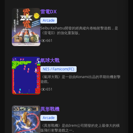
雷電DX
Arcade
Seibu Kaihatsu開發的經典縱向卷軸射擊遊戲，是
《雷電II》的強化重製版。
661
氣球大戰
NES / Famicom(FC)
《氣球大戰》是一款由Konami出品的早期街機射擊
遊戲。
651
異形戰機
Arcade
《異形戰機》是由Irem公司開發的史上最偉大的橫
版飛行射擊遊戲之一。