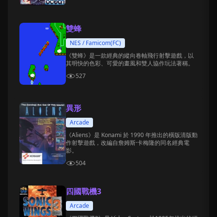
雙蜂
NES / Famicom(FC)
《雙蜂》是一款經典的縱向卷軸飛行射擊遊戲，以
其明快的色彩、可愛的畫風和雙人協作玩法著稱。
527
異形
Arcade
《Aliens》是 Konami 於 1990 年推出的橫版清版動
作射擊遊戲，改編自詹姆斯·卡梅隆的同名經典電
影。
504
四國戰機3
Arcade