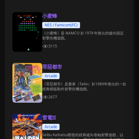
小蜜蜂
NES / Famicom(FC)
《小蜜蜂》是 NAMCO 於 1979 年推出的縱向固定
射擊街機遊戲。
3115
罪惡都市
Arcade
《罪惡都市》是臺東（Taito）於1989年推出的一款
經典橫版動作射擊街機遊戲。
2677
雷電II
Arcade
Seibu Kaihatsu開發的經典縱向卷軸射擊遊戲，以