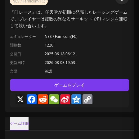
NES / Famicom(FC)
『F1レース』は、任天堂が初期に発売したレーシングゲーム
で、プレイヤーは複数の異なるサーキットでF1マシンを運転
して競い合います。
エミュレーター
NES / Famicom(FC)
閲覧数
1220
公開日
2025-06-18 06:12
更新日時
2026-08-08 19:53
言語
英語
ゲームをプレイ
X
Facebook
Reddit
WeChat
Sina
Qzone
Copy
Weibo
Link
ゲーム詳細