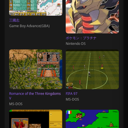
三國志
Game Boy Advance(GBA)
ポケモン：プラチナ
Nintendo DS
Romance of the Three Kingdoms
FIFA 97
V
MS-DOS
MS-DOS