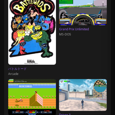
Grand Prix Unlimited
MS-DOS
バトルトード
Arcade
Driver 3