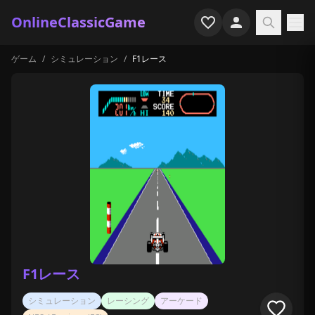
OnlineClassicGame
ゲーム
/
シミュレーション
/
F1レース
ホーム
シューター
シミュレーション
ホラー
アーケード
カジュアル
ゲーム特集
F1レース
最近プレイ
シミュレーション
レーシング
アーケード