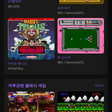
GT赛车97
MS-DOS
슈퍼 피구
NES / Famicom(FC)
문 스누커
NES / Famicom(FC)
마리오 테니스
Virtual Boy
격투관련 클래식 게임
더보기