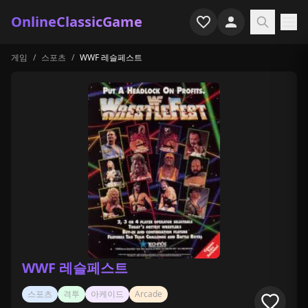
OnlineClassicGame
게임
/
스포츠
/
WWF 레슬페스트
홈
슈터
시뮬레이션
호러
아케이드
캐주얼
게임 특집
WWF 레슬페스트
최근 플레이
스포츠
격투
아케이드
Arcade