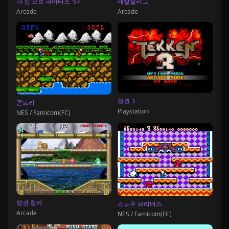
더 킹 오브 파이터즈 '97
메탈슬러그
Arcade
Arcade
철권 3
콘트라
Playstation
NES / Famicom(FC)
펭귄 형제
스노우 브라더스
Arcade
NES / Famicom(FC)