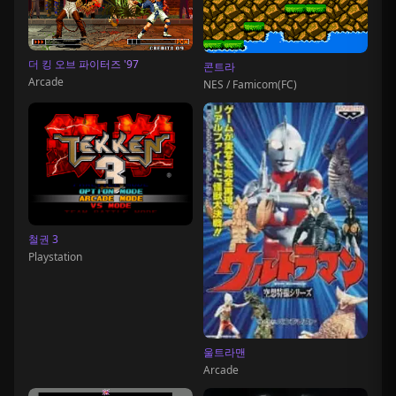
더 킹 오브 파이터즈 '97
콘트라
Arcade
NES / Famicom(FC)
철권 3
Playstation
울트라맨
Arcade