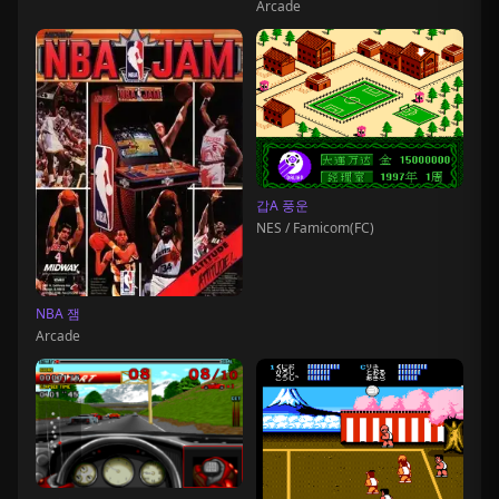
Arcade
갑A 풍운
NES / Famicom(FC)
NBA 잼
Arcade