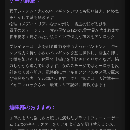
ゲーム詳細：
双子システム：大小のペンギンをいつでも切り替え、体格差
を活かして謎を解きます
物理コメディ：リアルな氷の滑り、雪玉の転がる効果
四季のステージ：テーマの異なる12の氷雪世界が含まれます
収集要素：隠された小魚コインで特別な衣装をアンロック
プレイヤーは、氷を割る能力を持つ太ったペンギンと、ジャ
ンプ能力を持つ小さいペンギンを交互に操作し、雪玉を押し
て橋を架けたり、体重で仕掛けを作動させたりするなど、協
力しながら進んでいきます。夜のステージではオーロラを反
射させて謎を解き、最終的にホッキョクグマのボス戦で巨大
な漁具を協力して起動させます。クリア後には二人対戦モー
ドがアンロックされ、最速クリア記録に挑戦できます！
編集部のおすすめ：
子供のような楽しさと癒しに満ちたプラットフォーマーゲー
ム！2つのキャラクターをリアルタイムで切り替えるシステ