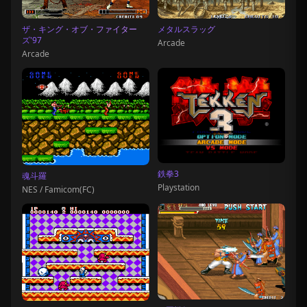
ザ・キング・オブ・ファイター
メタルスラッグ
ズ'97
Arcade
Arcade
鉄拳3
魂斗羅
Playstation
NES / Famicom(FC)