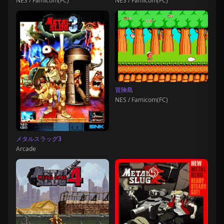
NES / Famicom(FC)
NES / Famicom(FC)
冒険島
NES / Famicom(FC)
メタルスラッグ3
Arcade