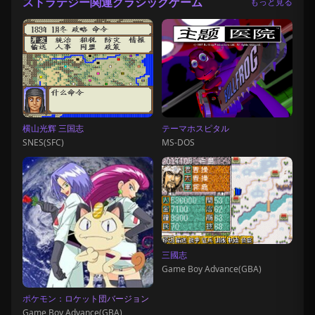
ストラテジー関連クラシックゲーム
もっと見る
横山光辉 三国志
テーマホスピタル
SNES(SFC)
MS-DOS
三國志
Game Boy Advance(GBA)
ポケモン：ロケット団バージョン
Game Boy Advance(GBA)