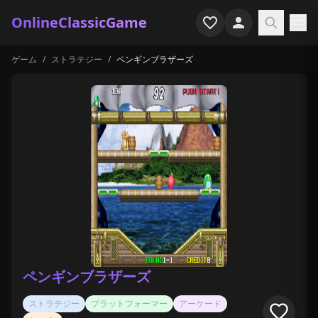
OnlineClassicGame
ゲーム
/
ストラテジー
/
ペンギンブラザーズ
ホーム
シューター
シミュレーション
ホラー
アーケード
カジュアル
ゲーム特集
ペンギンブラザーズ
最近プレイ
ストラテジー
プラットフォーマー
アーケード