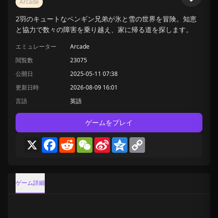
Arcade
2羽のキュートなペンギン兄弟が氷と雪の世界を冒険。知恵
と協力で数々の障害を乗り越え、家に帰る道を探します。
エミュレーター
Arcade
閲覧数
23075
公開日
2025-05-11 07:38
更新日時
2026-08-09 16:01
言語
英語
ゲームをプレイ
X
Facebook
Reddit
WeChat
Sina
Qzone
Copy
Weibo
Link
ゲーム詳細