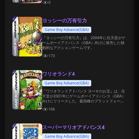
0
ヨッシーの万有引力
Game Boy Advance(GBA)
『ヨッシーの万有引力』は、2004年に任天堂がゲ
ームボーイアドバンス（GBA）向けに発売した独
創的なアクションゲームです。
173
ワリオランド4
Game Boy Advance(GBA)
『ワリオランドアドバンス ヨーキのお宝』は、任
天堂が2001年にゲームボーイアドバンス（GBA）
向けにリリースした、最高峰のプラットフォー
ム・アクションゲームです。
166
スーパーマリオアドバンス4
Game Boy Advance(GBA)