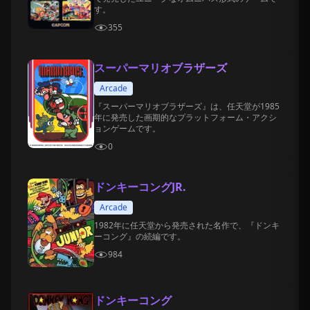
す。
355
スーパーマリオブラザーズ
Arcade
『スーパーマリオブラザーズ』は、任天堂が1985
年に発売した画期的なプラットフォーム・アクシ
ョンゲームです。
0
ドンキーコングJR.
Arcade
1982年に任天堂から発売された名作で、『ドンキ
ーコング』の続編です。
984
ドンキーコング