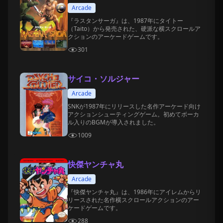
Arcade
『ラスタンサーガ』は、1987年にタイトー
（Taito）から発売された、硬派な横スクロールア
クションのアーケードゲームです。
301
サイコ・ソルジャー
Arcade
SNKが1987年にリリースした名作アーケード向け
アクションシューティングゲーム。初めてボーカ
ル入りのBGMが導入されました。
1009
快傑ヤンチャ丸
Arcade
『快傑ヤンチャ丸』は、1986年にアイレムからリ
リースされた名作横スクロールアクションのアー
ケードゲームです。
288