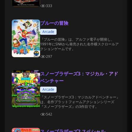
333
ブルーの冒険
Arcade
『ブルーの冒険』は、アルファ電子が開発し、
1991年にSNKから発売された名作横スクロールア
クションゲームです。
297
スノーブラザーズ3：マジカル・アド
ベンチャー
Arcade
『スノーブラザーズ3：マジカルアドベンチャー』
は、名作プラットフォームアクションシリーズ
『スノーブラザーズ』の3作目です。
542
スノーブラザーズ2 スペシャル