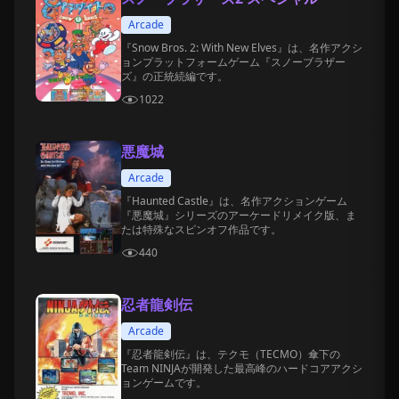
Arcade
『Snow Bros. 2: With New Elves』は、名作アクシ
ョンプラットフォームゲーム『スノーブラザー
ズ』の正統続編です。
1022
悪魔城
Arcade
『Haunted Castle』は、名作アクションゲーム
『悪魔城』シリーズのアーケードリメイク版、ま
たは特殊なスピンオフ作品です。
440
忍者龍剣伝
Arcade
『忍者龍剣伝』は、テクモ（TECMO）傘下の
Team NINJAが開発した最高峰のハードコアアクシ
ョンゲームです。