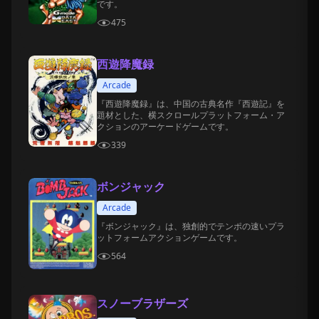
です。
475
西遊降魔録
Arcade
『西遊降魔録』は、中国の古典名作『西遊記』を
題材とした、横スクロールプラットフォーム・ア
クションのアーケードゲームです。
339
ボンジャック
Arcade
『ボンジャック』は、独創的でテンポの速いプラ
ットフォームアクションゲームです。
564
スノーブラザーズ