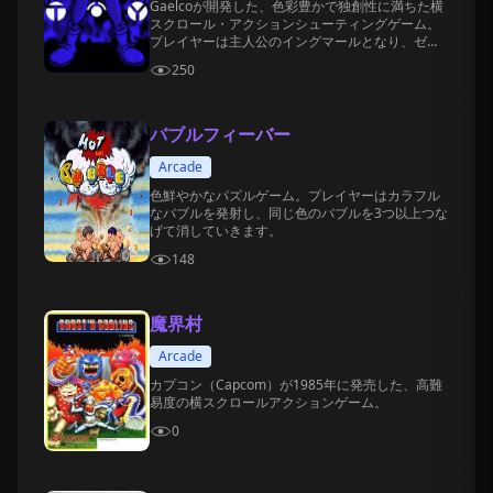
Gaelcoが開発した、色彩豊かで独創性に満ちた横
スクロール・アクションシューティングゲーム。
プレイヤーは主人公のイングマールとなり、ゼン
マイ仕掛けの玩具や生体機械が混在するファンタ
250
ジー世界を駆け抜け、盗まれた「マジック・ギ
ア」を取り戻す冒険を繰り広げます。
バブルフィーバー
Arcade
色鮮やかなパズルゲーム。プレイヤーはカラフル
なバブルを発射し、同じ色のバブルを3つ以上つな
げて消していきます。
148
魔界村
Arcade
カプコン（Capcom）が1985年に発売した、高難
易度の横スクロールアクションゲーム。
0