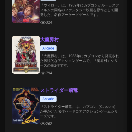
『ウィロー』は、1989年にカプコンがルーカスフ
ィルムの同名のファンタジー映画を原作として開
発した、名作アーケードゲームです。
324
大魔界村
Arcade
『大魔界村』は、1988年にカプコンから発売され
た伝説的なアクションゲームで、『魔界村』シリ
ーズの第2作です。
794
ストライダー飛竜
Arcade
『ストライダー飛竜』は、カプコン（Capcom）
が手がけた名作ハードコアアクションゲームシリ
ーズです。
262