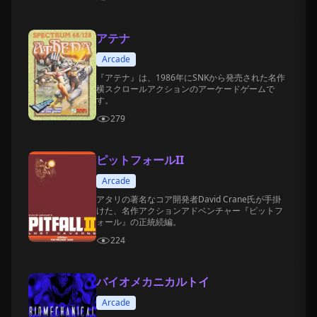
アテナ
Arcade
『アテナ』は、1986年にSNKから発売された名作
横スクロールアクションのアーケードゲームで
す。
279
ピットフォールII
Arcade
アタリの著名なコア開発者David Crane氏が手掛
けた、名作アクションアドベンチャー『ピットフ
ォール』の正統続編。
224
バイオメカニカルトイ
Arcade