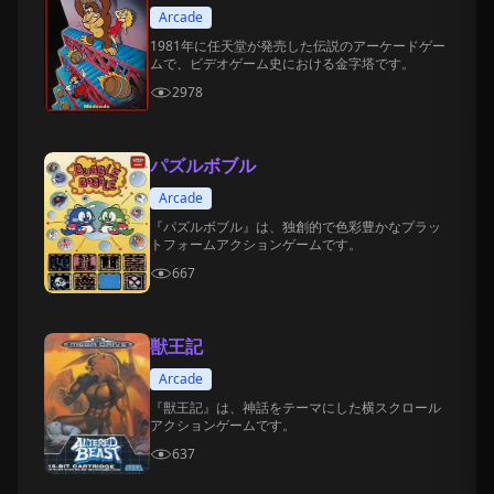
Arcade
1981年に任天堂が発売した伝説のアーケードゲー
ムで、ビデオゲーム史における金字塔です。
2978
パズルボブル
Arcade
『パズルボブル』は、独創的で色彩豊かなプラッ
トフォームアクションゲームです。
667
獣王記
Arcade
『獣王記』は、神話をテーマにした横スクロール
アクションゲームです。
637