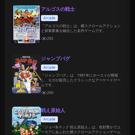
アルゴスの戦士
Arcade
『アルゴスの戦士』は、横スクロールアクション
と探索要素を融合した名作ゲームです。
292
ジャンプバグ
Arcade
『ジャンプバグ』は、1981年にホーエイが開発
し、セガが販売したクラシックなアーケードゲー
ムです。
290
戦え原始人
Arcade
『ジョー&マック 戦え原始人』は、色彩豊かでユ
ーモアにあふれた横スクロールアクションゲーム