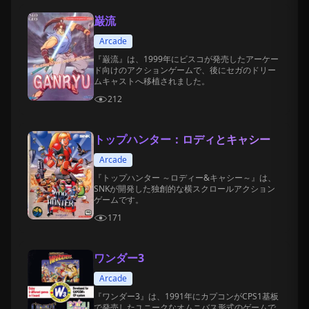
巌流
Arcade
『巌流』は、1999年にビスコが発売したアーケー
ド向けのアクションゲームで、後にセガのドリー
ムキャストへ移植されました。
212
トップハンター：ロディとキャシー
Arcade
『トップハンター ～ロディー&キャシー～』は、
SNKが開発した独創的な横スクロールアクション
ゲームです。
171
ワンダー3
Arcade
『ワンダー3』は、1991年にカプコンがCPS1基板
で発売したユニークなオムニバス形式のゲームで