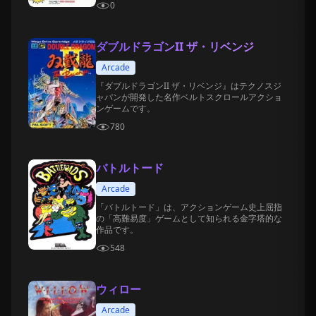
0
ダブルドラゴンII ザ・リベンジ
Arcade
『ダブルドラゴンII ザ・リベンジ』はテクノスジ
ャパンが開発した名作ベルトスクロールアクショ
ンゲームです。
780
バトルトード
Arcade
「バトルトード」は、アクションゲーム史上屈指
の「高難易度」ゲームとして知られる金字塔的な
作品です。
548
ウィロー
Arcade