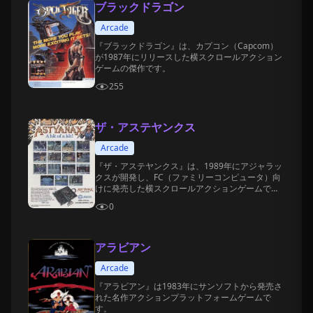
ブラックドラゴン
Arcade
『ブラックドラゴン』は、カプコン（Capcom）
が1987年にリリースした横スクロールアクション
ゲームの傑作です。
255
ザ・アステヤンクス
Arcade
『ザ・アステヤンクス』は、1989年にアジャラッ
クスが開発し、FC（ファミリーコンピュータ）向
けに発売した横スクロールアクションゲームで
す。
0
アラビアン
Arcade
『アラビアン』は1983年にサンソフトから発売さ
れた名作アクションプラットフォームゲームで
す。