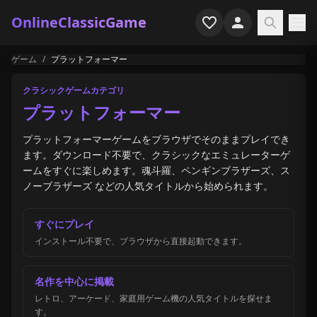
OnlineClassicGame
ゲーム
/
プラットフォーマー
ホーム
クラシックゲームカテゴリ
シューター
プラットフォーマー
シミュレーション
プラットフォーマーゲームをブラウザでそのままプレイでき
ます。ダウンロード不要で、クラシックなエミュレーターゲ
ホラー
ームをすぐに楽しめます。魂斗羅、ペンギンブラザーズ、ス
ノーブラザーズ などの人気タイトルから始められます。
アーケード
すぐにプレイ
カジュアル
インストール不要で、ブラウザから直接起動できます。
ゲーム特集
名作を中心に掲載
最近プレイ
レトロ、アーケード、家庭用ゲーム機の人気タイトルを探せま
す。