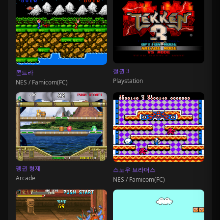
철권 3
콘트라
Playstation
NES / Famicom(FC)
펭귄 형제
스노우 브라더스
Arcade
NES / Famicom(FC)