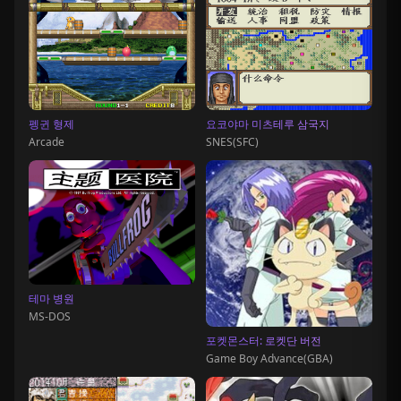
펭귄 형제
요코야마 미츠테루 삼국지
Arcade
SNES(SFC)
테마 병원
MS-DOS
포켓몬스터: 로켓단 버전
Game Boy Advance(GBA)