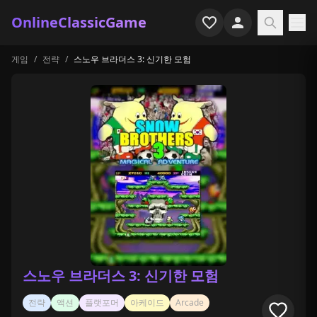
OnlineClassicGame
게임
/
전략
/
스노우 브라더스 3: 신기한 모험
홈
슈터
시뮬레이션
호러
아케이드
캐주얼
게임 특집
스노우 브라더스 3: 신기한 모험
최근 플레이
전략
액션
플랫포머
아케이드
Arcade