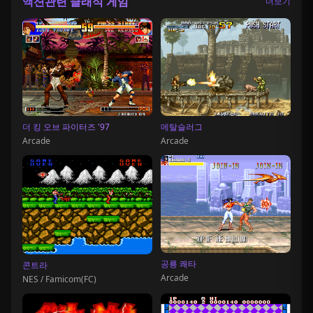
액션관련 클래식 게임
더보기
더 킹 오브 파이터즈 '97
메탈슬러그
Arcade
Arcade
공룡 쾌타
콘트라
Arcade
NES / Famicom(FC)