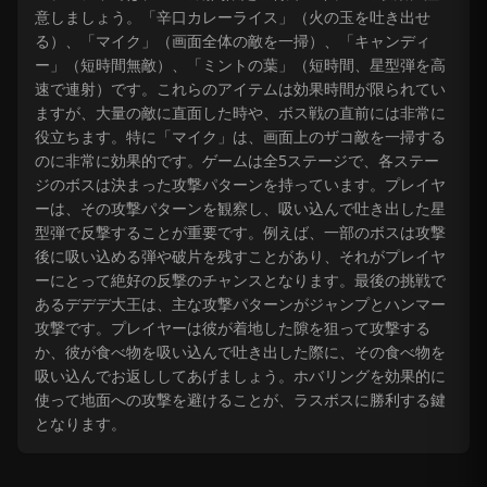
意しましょう。「辛口カレーライス」（火の玉を吐き出せ
る）、「マイク」（画面全体の敵を一掃）、「キャンディ
ー」（短時間無敵）、「ミントの葉」（短時間、星型弾を高
速で連射）です。これらのアイテムは効果時間が限られてい
ますが、大量の敵に直面した時や、ボス戦の直前には非常に
役立ちます。特に「マイク」は、画面上のザコ敵を一掃する
のに非常に効果的です。ゲームは全5ステージで、各ステー
ジのボスは決まった攻撃パターンを持っています。プレイヤ
ーは、その攻撃パターンを観察し、吸い込んで吐き出した星
型弾で反撃することが重要です。例えば、一部のボスは攻撃
後に吸い込める弾や破片を残すことがあり、それがプレイヤ
ーにとって絶好の反撃のチャンスとなります。最後の挑戦で
あるデデデ大王は、主な攻撃パターンがジャンプとハンマー
攻撃です。プレイヤーは彼が着地した隙を狙って攻撃する
か、彼が食べ物を吸い込んで吐き出した際に、その食べ物を
吸い込んでお返ししてあげましょう。ホバリングを効果的に
使って地面への攻撃を避けることが、ラスボスに勝利する鍵
となります。