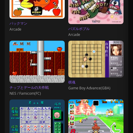
パックマン
パズルボブル
Arcade
Arcade
棋魂
チップとデールの大作戦
Game Boy Advance(GBA)
NES / Famicom(FC)