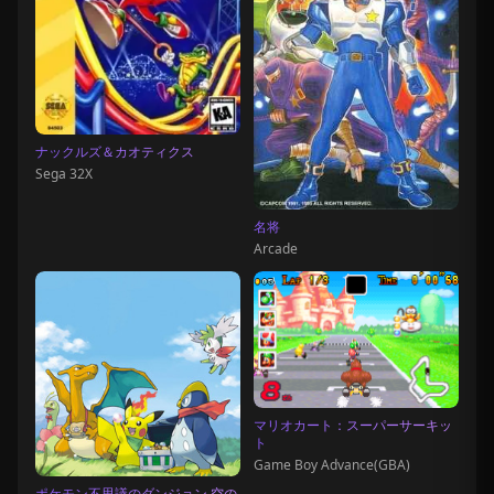
ナックルズ＆カオティクス
Sega 32X
名将
Arcade
マリオカート：スーパーサーキッ
ト
Game Boy Advance(GBA)
ポケモン不思議のダンジョン 空の