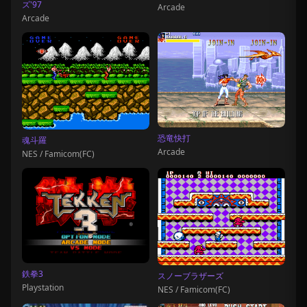
ズ'97
Arcade
Arcade
恐竜快打
魂斗羅
Arcade
NES / Famicom(FC)
鉄拳3
スノーブラザーズ
Playstation
NES / Famicom(FC)