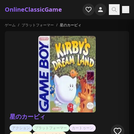
OnlineClassicGame
ゲーム
/
プラットフォーマー
/
星のカービィ
ホーム
シューター
シミュレーション
ホラー
アーケード
カジュアル
ゲーム特集
星のカービィ
最近プレイ
アクション
プラットフォーマー
カートゥーン