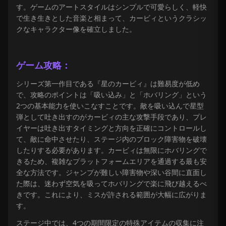
す。ゲームのアートスタイルはシンプルで可愛らしく、軽快
で生き生きとした音楽と相まって、カービィというクラシッ
クなキャラクター像を確立しました。
ゲーム攻略：
シリーズ第一作目である『星のカービィ』は難易度が低め
で、攻略のポイントは「吸い込み」と「ホバリング」という
2つの基本能力を使いこなすことです。敵を吸い込んで星型
弾として吐き出すのがカービィの主な攻撃手段であり、プレ
イヤーは吐き出すタイミングと方向を正確にコントロールし
て、敵に命中させたり、ステージ内のブロック障害物を破壊
したりする必要があります。カービィは無限にホバリングで
きるため、複雑なプラットフォームエリアを通過する最も安
全な方法です。ジャンプが難しい障害物や深い谷間に直面し
た際は、迷わず空気を吸ってホバリングで楽に飛び越えるべ
きです。これにより、ミスが許される範囲が大幅に広がりま
す。
ステージ中では、4つの期間限定の特殊アイテムの収集に注