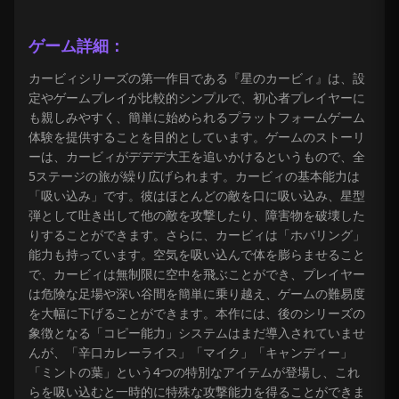
ゲーム詳細：
カービィシリーズの第一作目である『星のカービィ』は、設
定やゲームプレイが比較的シンプルで、初心者プレイヤーに
も親しみやすく、簡単に始められるプラットフォームゲーム
体験を提供することを目的としています。ゲームのストーリ
ーは、カービィがデデデ大王を追いかけるというもので、全
5ステージの旅が繰り広げられます。カービィの基本能力は
「吸い込み」です。彼はほとんどの敵を口に吸い込み、星型
弾として吐き出して他の敵を攻撃したり、障害物を破壊した
りすることができます。さらに、カービィは「ホバリング」
能力も持っています。空気を吸い込んで体を膨らませること
で、カービィは無制限に空中を飛ぶことができ、プレイヤー
は危険な足場や深い谷間を簡単に乗り越え、ゲームの難易度
を大幅に下げることができます。本作には、後のシリーズの
象徴となる「コピー能力」システムはまだ導入されていませ
んが、「辛口カレーライス」「マイク」「キャンディー」
「ミントの葉」という4つの特別なアイテムが登場し、これ
らを吸い込むと一時的に特殊な攻撃能力を得ることができま